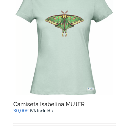
opciones
se
pueden
elegir
en
la
página
de
producto
Camiseta Isabelina MUJER
30,00
€
IVA incluido