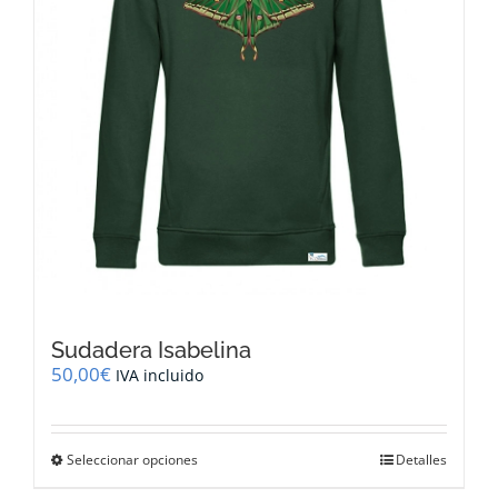
la
página
de
producto
Sudadera Isabelina
50,00
€
IVA incluido
Este
Seleccionar opciones
Detalles
producto