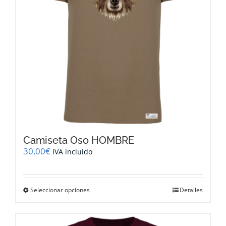
en
la
página
de
producto
Camiseta Oso HOMBRE
30,00
€
IVA incluido
Este
Seleccionar opciones
Detalles
producto
tiene
múltiples