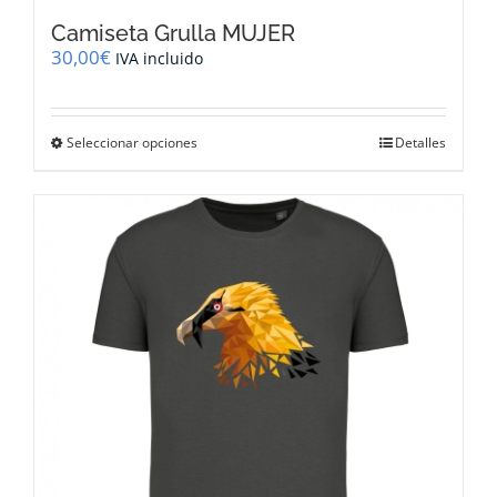
Camiseta Grulla MUJER
30,00
€
IVA incluido
Este
Seleccionar opciones
Detalles
producto
tiene
múltiples
variantes.
Las
opciones
se
pueden
elegir
en
la
página
de
producto