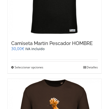
Camiseta Martín Pescador HOMBRE
30,00
€
IVA incluido
Este
Seleccionar opciones
Detalles
producto
tiene
múltiples
variantes.
Las
opciones
se
pueden