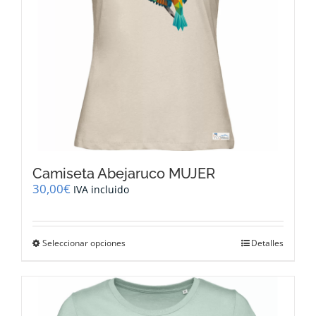
la
página
de
producto
Camiseta Abejaruco MUJER
30,00
€
IVA incluido
Este
Seleccionar opciones
Detalles
producto
tiene
múltiples
variantes.
Las