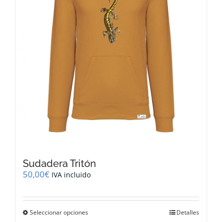
en
la
página
de
producto
Sudadera Tritón
50,00
€
IVA incluido
Este
Seleccionar opciones
Detalles