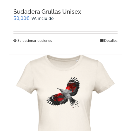
Sudadera Grullas Unisex
50,00
€
IVA incluido
Este
Seleccionar opciones
Detalles
producto
tiene
múltiples
variantes.
Las
opciones
se
pueden
elegir
en
la
página
de
producto