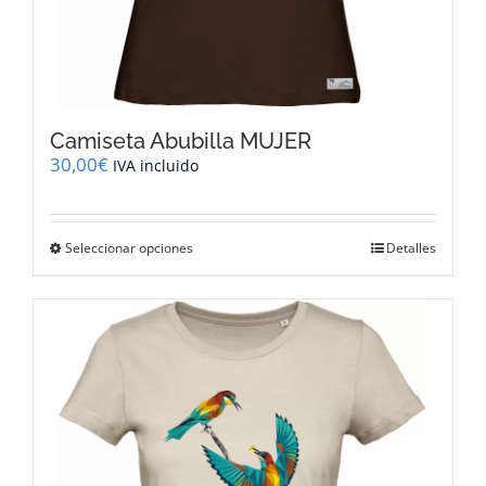
Camiseta Abubilla MUJER
30,00
€
IVA incluido
Este
Seleccionar opciones
Detalles
producto
tiene
múltiples
variantes.
Las
opciones
se
pueden
elegir
en