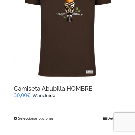
elegir
en
la
página
de
producto
Camiseta Abubilla HOMBRE
30,00
€
IVA incluido
Este
Seleccionar opciones
Detalles
producto
tiene