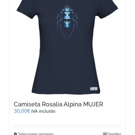
opciones
se
pueden
elegir
en
la
página
de
producto
Camiseta Rosalia Alpina MUJER
30,00
€
IVA incluido
Este
Seleccionar opciones
Detalles