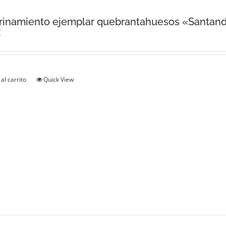
rinamiento ejemplar quebrantahuesos «Santan
€
al carrito
Quick View