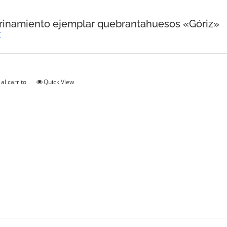
inamiento ejemplar quebrantahuesos «Góriz»
€
al carrito
Quick View