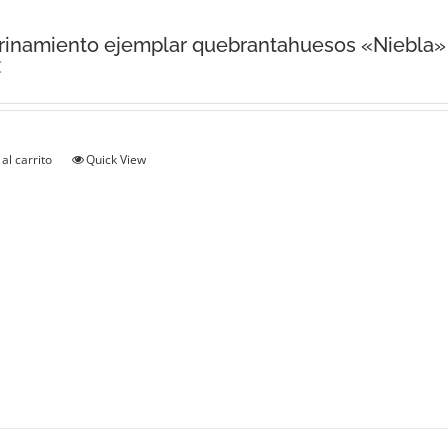
inamiento ejemplar quebrantahuesos «Niebla»
€
al carrito
Quick View