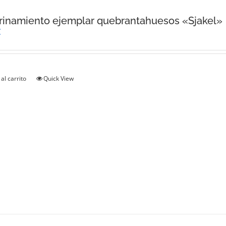
inamiento ejemplar quebrantahuesos «Sjakel»
€
al carrito
Quick View