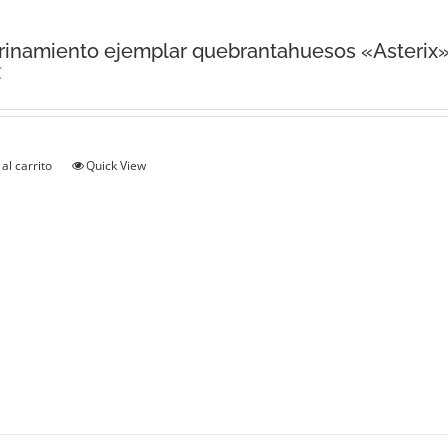
inamiento ejemplar quebrantahuesos «Asterix
€
al carrito
Quick View