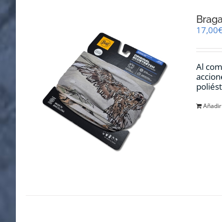
Braga
17,00
Al com
accion
poliés
Añadir 