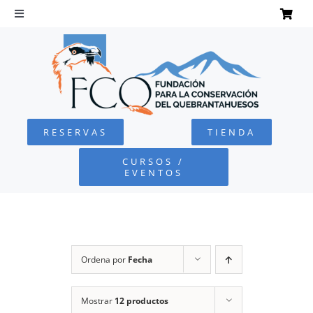
Saltar
al
Toggle
Navigation
contenido
INICIO
QUEBRANTAHUESOS
RESERVAS
TIENDA
FUNDACIÓN
CURSOS /
EVENTOS
PROYECTOS
DEFENSA AMBIENTAL
Ordena por
Fecha
COLABORA
Mostrar
12 productos