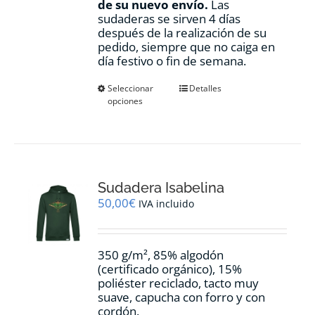
de su nuevo envío.
Las
sudaderas se sirven 4 días
después de la realización de su
pedido, siempre que no caiga en
día festivo o fin de semana.
Este
Seleccionar
Detalles
opciones
producto
tiene
múltiples
variantes.
Las
opciones
Sudadera Isabelina
se
pueden
50,00
€
IVA incluido
elegir
en
la
350 g/m², 85% algodón
página
(certificado orgánico), 15%
de
poliéster reciclado, tacto muy
producto
suave, capucha con forro y con
cordón.