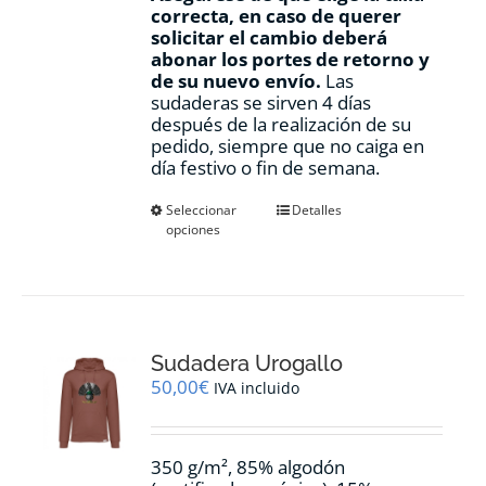
correcta, en caso de querer
solicitar el cambio deberá
abonar los portes de retorno y
de su nuevo envío.
Las
sudaderas se sirven 4 días
después de la realización de su
pedido, siempre que no caiga en
día festivo o fin de semana.
Este
Seleccionar
Detalles
opciones
producto
tiene
múltiples
variantes.
Las
opciones
Sudadera Urogallo
se
pueden
50,00
€
IVA incluido
elegir
en
la
350 g/m², 85% algodón
página