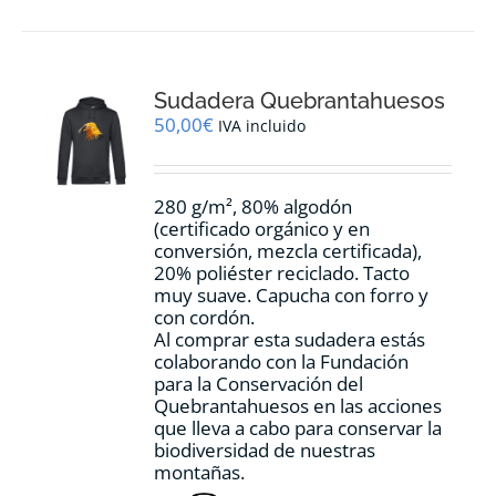
múltiples
variantes.
Las
opciones
Sudadera Quebrantahuesos
se
pueden
50,00
€
IVA incluido
elegir
en
la
280 g/m², 80% algodón
página
(certificado orgánico y en
de
conversión, mezcla certificada),
producto
20% poliéster reciclado. Tacto
muy suave. Capucha con forro y
con cordón.
Al comprar esta sudadera estás
colaborando con la Fundación
para la Conservación del
Quebrantahuesos en las acciones
que lleva a cabo para conservar la
biodiversidad de nuestras
montañas.