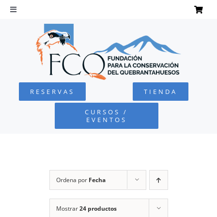
Saltar
al
Toggle
Navigation
contenido
INICIO
QUEBRANTAHUESOS
RESERVAS
TIENDA
FUNDACIÓN
CURSOS /
EVENTOS
PROYECTOS
DEFENSA AMBIENTAL
Ordena por
Fecha
COLABORA
Mostrar
24 productos