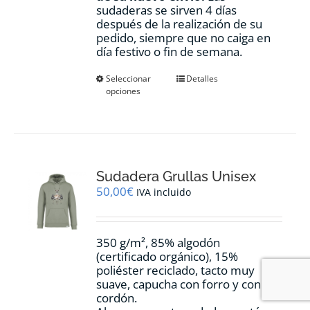
sudaderas se sirven 4 días
después de la realización de su
pedido, siempre que no caiga en
día festivo o fin de semana.
Este
Seleccionar
Detalles
opciones
producto
tiene
múltiples
variantes.
Las
opciones
Sudadera Grullas Unisex
se
pueden
50,00
€
IVA incluido
elegir
en
la
350 g/m², 85% algodón
página
(certificado orgánico), 15%
de
poliéster reciclado, tacto muy
producto
suave, capucha con forro y con
cordón.