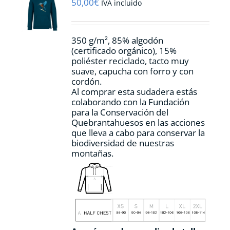
pueden
50,00
€
IVA incluido
elegir
en
la
350 g/m², 85% algodón
página
(certificado orgánico), 15%
de
poliéster reciclado, tacto muy
producto
suave, capucha con forro y con
cordón.
Al comprar esta sudadera estás
colaborando con la Fundación
para la Conservación del
Quebrantahuesos en las acciones
que lleva a cabo para conservar la
biodiversidad de nuestras
montañas.