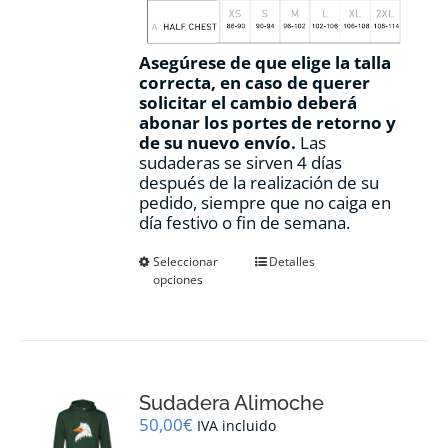
Asegúrese de que elige la talla
correcta, en caso de querer
solicitar el cambio deberá
abonar los portes de retorno y
de su nuevo envío.
Las
sudaderas se sirven 4 días
después de la realización de su
pedido, siempre que no caiga en
día festivo o fin de semana.
Este
Seleccionar
Detalles
opciones
producto
tiene
múltiples
variantes.
Las
opciones
Sudadera Alimoche
se
pueden
50,00
€
IVA incluido
elegir