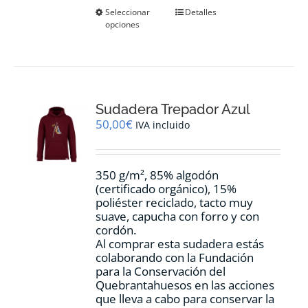
Este
Seleccionar
Detalles
opciones
producto
tiene
múltiples
variantes.
Las
opciones
Sudadera Trepador Azul
se
pueden
50,00
€
IVA incluido
elegir
en
la
350 g/m², 85% algodón
página
(certificado orgánico), 15%
de
poliéster reciclado, tacto muy
producto
suave, capucha con forro y con
cordón.
Al comprar esta sudadera estás
colaborando con la Fundación
para la Conservación del
Quebrantahuesos en las acciones
que lleva a cabo para conservar la