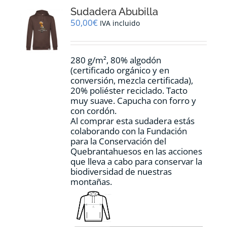
opciones
Sudadera Abubilla
se
pueden
50,00
€
IVA incluido
elegir
en
la
280 g/m², 80% algodón
página
(certificado orgánico y en
de
conversión, mezcla certificada),
producto
20% poliéster reciclado. Tacto
muy suave. Capucha con forro y
con cordón.
Al comprar esta sudadera estás
colaborando con la Fundación
para la Conservación del
Quebrantahuesos en las acciones
que lleva a cabo para conservar la
biodiversidad de nuestras
montañas.