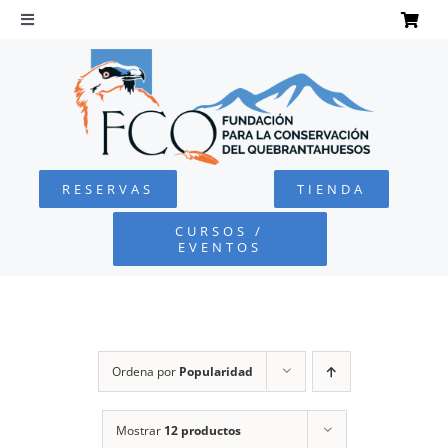
Saltar
al
Toggle
Navigation
contenido
INICIO
QUEBRANTAHUESOS
RESERVAS
TIENDA
FUNDACIÓN
CURSOS /
EVENTOS
PROYECTOS
DEFENSA AMBIENTAL
Ordena por
Popularidad
COLABORA
Mostrar
12 productos