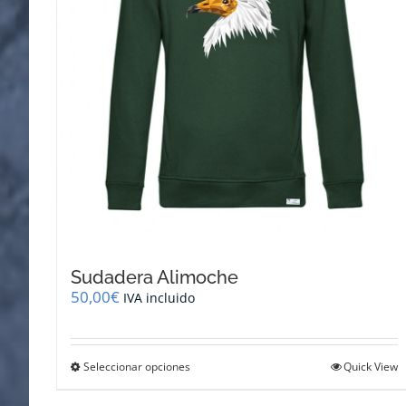
página
de
producto
Sudadera Alimoche
50,00
€
IVA incluido
Este
Seleccionar opciones
Quick View
producto
tiene