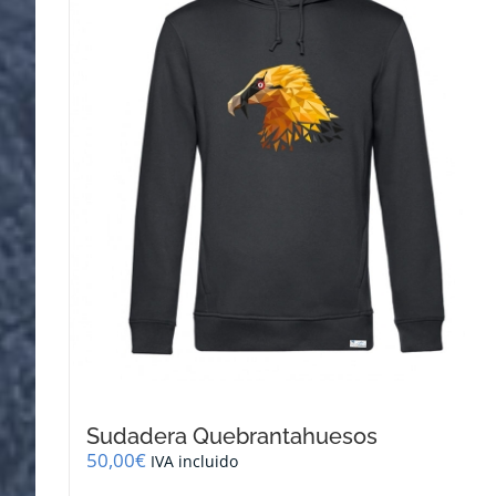
se
pueden
elegir
en
la
página
de
producto
Sudadera Quebrantahuesos
50,00
€
IVA incluido