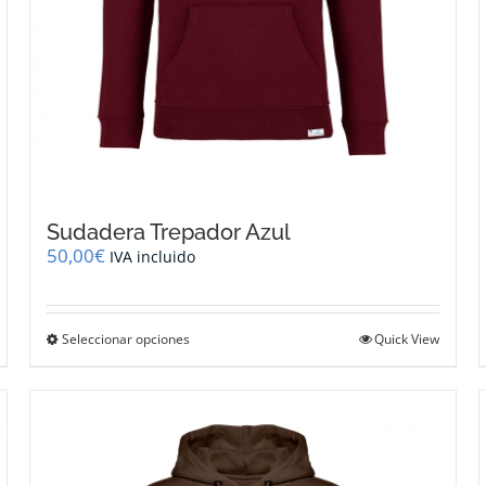
Sudadera Trepador Azul
50,00
€
IVA incluido
Este
Seleccionar opciones
Quick View
producto
tiene
múltiples
variantes.
Las
opciones