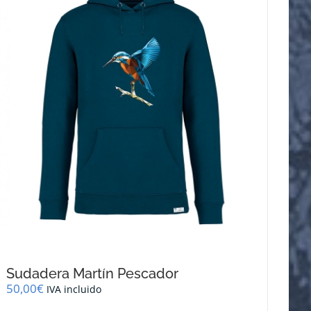
se
pueden
elegir
en
la
página
de
producto
Sudadera Martín Pescador
50,00
€
IVA incluido