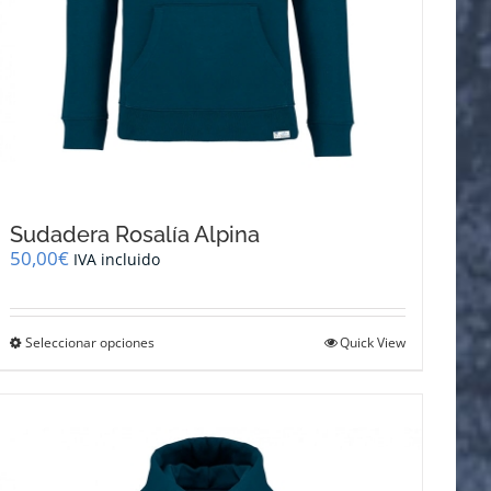
Sudadera Rosalía Alpina
50,00
€
IVA incluido
Este
Seleccionar opciones
Quick View
producto
tiene
múltiples
variantes.
Las
opciones