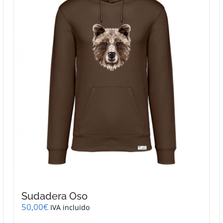
se
pueden
elegir
en
la
página
de
producto
Sudadera Oso
50,00
€
IVA incluido