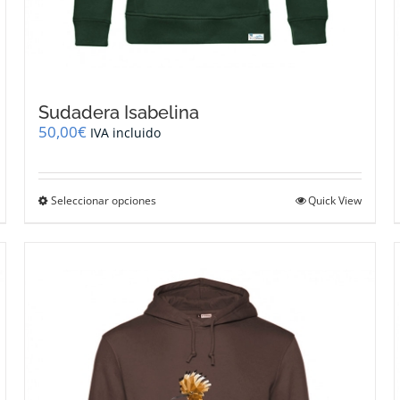
Sudadera Isabelina
50,00
€
IVA incluido
Este
Seleccionar opciones
Quick View
producto
tiene
múltiples
variantes.
Las
opciones
se
pueden
elegir
en
la