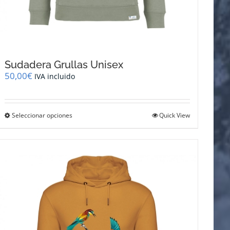
Sudadera Grullas Unisex
50,00
€
IVA incluido
Este
Seleccionar opciones
Quick View
producto
tiene
múltiples
variantes.
Las
opciones
se
pueden
elegir
en
la