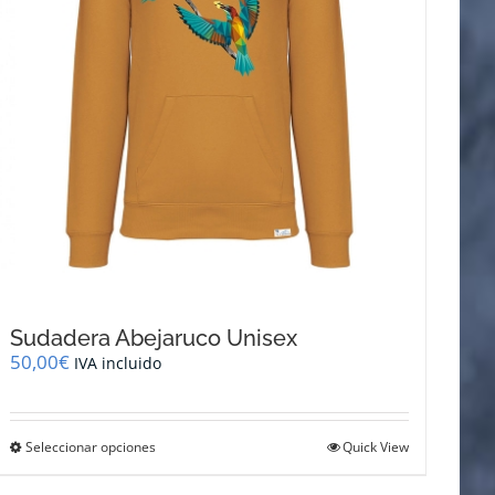
página
de
producto
Sudadera Abejaruco Unisex
50,00
€
IVA incluido
Este
Seleccionar opciones
Quick View
producto
tiene