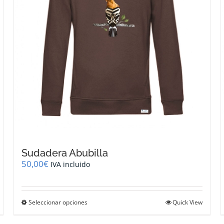
página
de
producto
Sudadera Abubilla
50,00
€
IVA incluido
Este
Seleccionar opciones
Quick View
producto
tiene