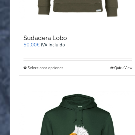
Sudadera Lobo
50,00
€
IVA incluido
Este
Seleccionar opciones
Quick View
producto
tiene
múltiples
variantes.
Las
opciones
se
pueden
elegir
en
la