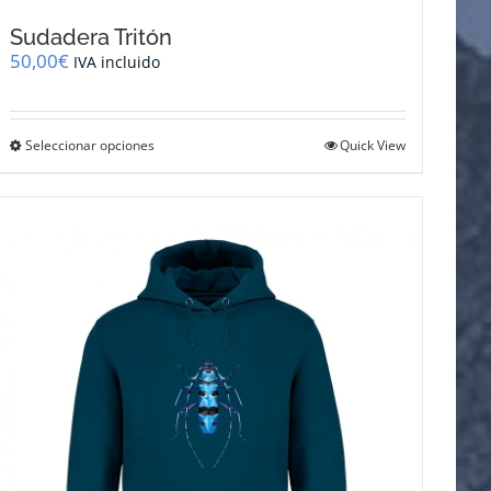
Sudadera Tritón
50,00
€
IVA incluido
Este
Seleccionar opciones
Quick View
producto
tiene
múltiples
variantes.
Las
opciones
se
pueden
elegir
en
la
página
de
producto