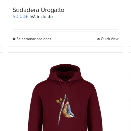
Sudadera Urogallo
50,00
€
IVA incluido
Este
Seleccionar opciones
Quick View
producto
tiene
múltiples
variantes.
Las
opciones
se
pueden
elegir
en
la
página
de
producto