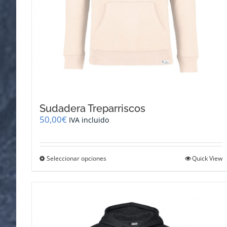
Sudadera Treparriscos
50,00
€
IVA incluido
Este
Seleccionar opciones
Quick View
producto
tiene
múltiples
variantes.
Las
opciones