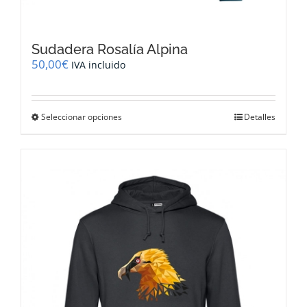
Sudadera Rosalía Alpina
50,00
€
IVA incluido
Este
Seleccionar opciones
Detalles
producto
tiene
múltiples
variantes.
Las
opciones
se
pueden
elegir
en
la
página
de