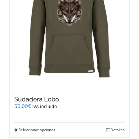
la
página
de
producto
Sudadera Lobo
50,00
€
IVA incluido
Este
Seleccionar opciones
Detalles
producto