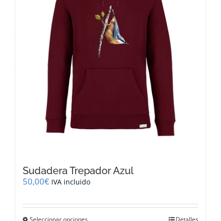
elegir
en
la
página
de
producto
Sudadera Trepador Azul
50,00
€
IVA incluido
Este
Seleccionar opciones
Detalles