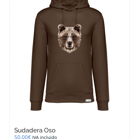
opciones
se
pueden
elegir
en
la
página
de
producto
Sudadera Oso
50,00
€
IVA incluido