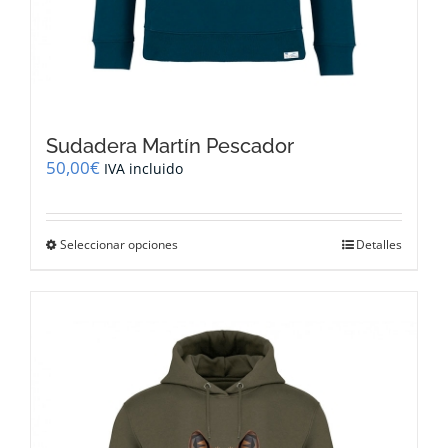
Sudadera Martín Pescador
50,00
€
IVA incluido
Este
Seleccionar opciones
Detalles
producto
tiene
múltiples
variantes.
Las
opciones
se
pueden
elegir
en