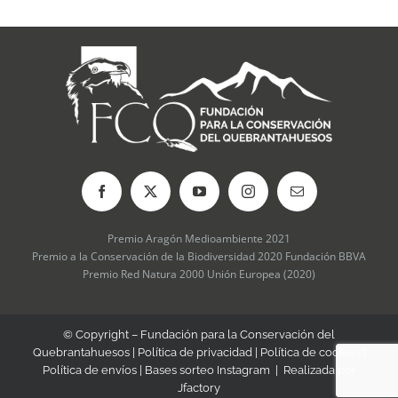
se
pueden
elegir
en
la
página
de
producto
Premio Aragón Medioambiente 2021
Premio a la Conservación de la Biodiversidad 2020 Fundación BBVA
Premio Red Natura 2000 Unión Europea (2020)
© Copyright – Fundación para la Conservación del
Quebrantahuesos |
Política de privacidad
|
Política de cookies
|
Política de envíos
|
Bases sorteo Instagram
| Realizada por
Jfactory