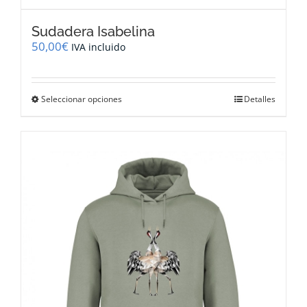
Sudadera Isabelina
50,00
€
IVA incluido
Este
Seleccionar opciones
Detalles
producto
tiene
múltiples
variantes.
Las
opciones
se
pueden
elegir
en
la
página
de
producto