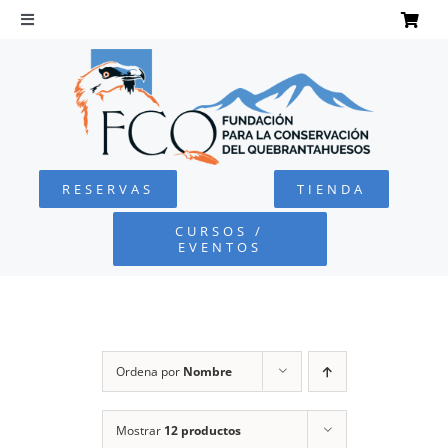
Saltar
al
Toggle
Navigation
contenido
INICIO
QUEBRANTAHUESOS
RESERVAS
TIENDA
FUNDACIÓN
CURSOS /
EVENTOS
PROYECTOS
DEFENSA AMBIENTAL
Ordena por
Nombre
COLABORA
Mostrar
12 productos