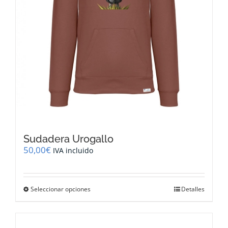
Sudadera Urogallo
50,00
€
IVA incluido
Este
Seleccionar opciones
Detalles
producto
tiene
múltiples