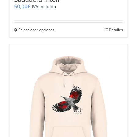
50,00
€
IVA incluido
Este
Seleccionar opciones
Detalles
producto
tiene
múltiples
variantes.
Las
opciones
se
pueden
elegir
en
la
página
de
producto