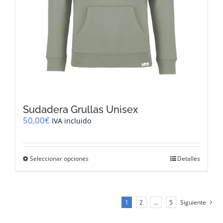
Sudadera Grullas Unisex
50,00
€
IVA incluido
Este
Seleccionar opciones
Detalles
producto
tiene
múltiples
variantes.
1
2
…
5
Siguiente
Las
opciones