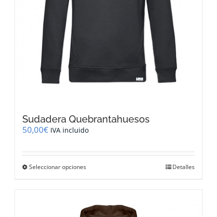
producto
Sudadera Quebrantahuesos
50,00
€
IVA incluido
Este
Seleccionar opciones
Detalles
producto
tiene
múltiples
variantes.
Las