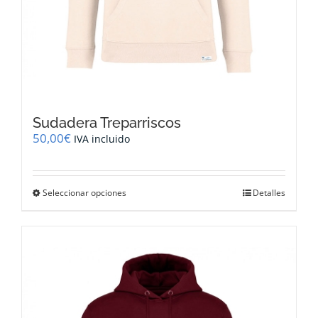
Sudadera Treparriscos
50,00
€
IVA incluido
Este
Seleccionar opciones
Detalles
producto
tiene
múltiples
variantes.
Las
opciones
se
pueden