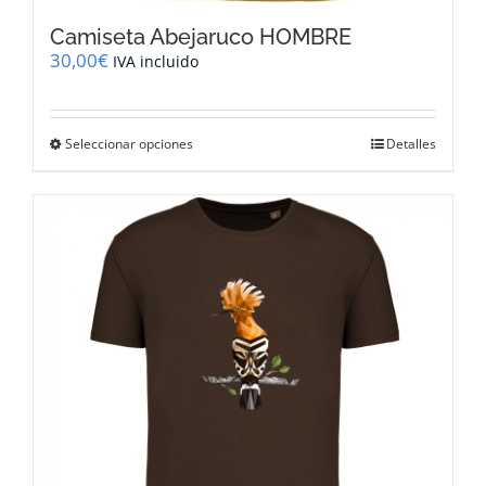
Camiseta Abejaruco HOMBRE
30,00
€
IVA incluido
Este
Seleccionar opciones
Detalles
producto
tiene
múltiples
variantes.
Las
opciones
se
pueden
elegir
en
la
página
de
producto