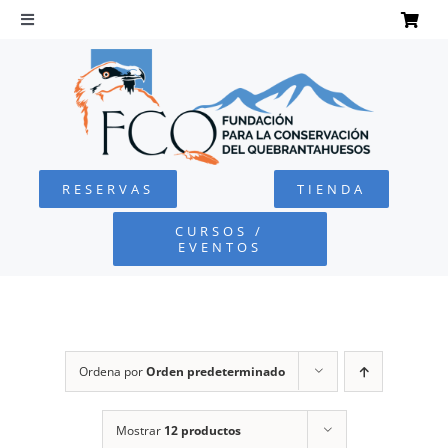
Saltar
al
Toggle
Navigation
contenido
INICIO
QUEBRANTAHUESOS
RESERVAS
TIENDA
FUNDACIÓN
CURSOS /
EVENTOS
PROYECTOS
DEFENSA AMBIENTAL
Ordena por
Orden predeterminado
COLABORA
Mostrar
12 productos