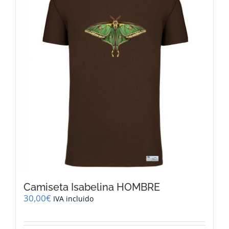
Las
opciones
se
pueden
elegir
en
la
página
de
producto
Camiseta Isabelina HOMBRE
30,00
€
IVA incluido