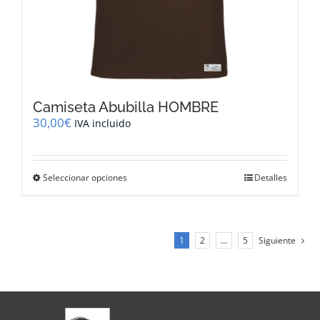
Camiseta Abubilla HOMBRE
30,00
€
IVA incluido
Este
Seleccionar opciones
Detalles
producto
tiene
múltiples
variantes.
1
2
…
5
Siguiente
Las
opciones
se
pueden
elegir