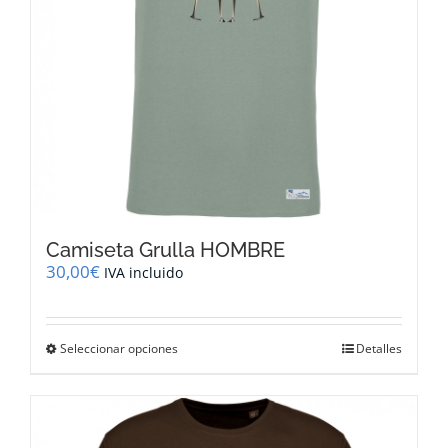
Camiseta Grulla HOMBRE
30,00
€
IVA incluido
Este
Seleccionar opciones
Detalles
producto
tiene
múltiples
variantes.