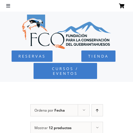
Saltar
al
Toggle
Navigation
contenido
INICIO
QUEBRANTAHUESOS
RESERVAS
TIENDA
FUNDACIÓN
CURSOS /
EVENTOS
PROYECTOS
DEFENSA AMBIENTAL
Ordena por
Fecha
COLABORA
Mostrar
12 productos