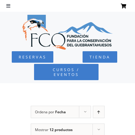
Saltar
al
Toggle
Navigation
contenido
INICIO
QUEBRANTAHUESOS
RESERVAS
TIENDA
FUNDACIÓN
CURSOS /
EVENTOS
PROYECTOS
DEFENSA AMBIENTAL
Ordena por
Fecha
COLABORA
Mostrar
12 productos