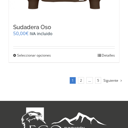
Sudadera Oso
50,00
€
IVA incluido
Este
Seleccionar opciones
Detalles
producto
tiene
múltiples
variantes.
1
2
…
5
Siguiente
Las
opciones
se
pueden
elegir
en
la
página