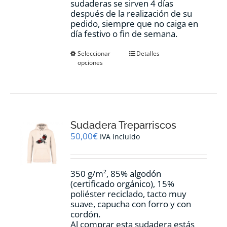
sudaderas se sirven 4 días
después de la realización de su
pedido, siempre que no caiga en
día festivo o fin de semana.
Este
Seleccionar
Detalles
opciones
producto
tiene
múltiples
variantes.
Las
opciones
Sudadera Treparriscos
se
pueden
50,00
€
IVA incluido
elegir
en
la
350 g/m², 85% algodón
página
(certificado orgánico), 15%
de
poliéster reciclado, tacto muy
producto
suave, capucha con forro y con
cordón.
Al comprar esta sudadera estás