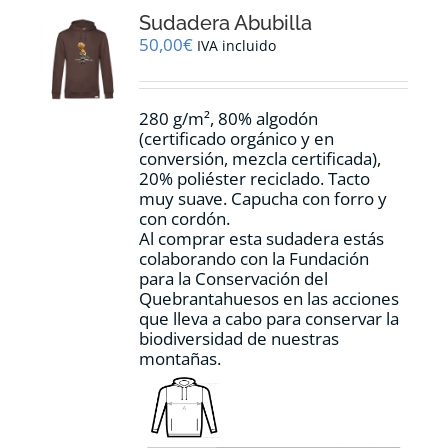
opciones
Sudadera Abubilla
se
pueden
50,00
€
IVA incluido
elegir
en
la
280 g/m², 80% algodón
página
(certificado orgánico y en
de
conversión, mezcla certificada),
producto
20% poliéster reciclado. Tacto
muy suave. Capucha con forro y
con cordón.
Al comprar esta sudadera estás
colaborando con la Fundación
para la Conservación del
Quebrantahuesos en las acciones
que lleva a cabo para conservar la
biodiversidad de nuestras
montañas.