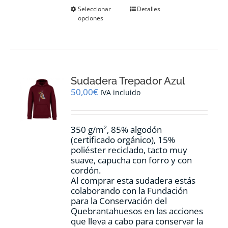
Este
Seleccionar
Detalles
opciones
producto
tiene
múltiples
variantes.
Las
opciones
Sudadera Trepador Azul
se
pueden
50,00
€
IVA incluido
elegir
en
la
350 g/m², 85% algodón
página
(certificado orgánico), 15%
de
poliéster reciclado, tacto muy
producto
suave, capucha con forro y con
cordón.
Al comprar esta sudadera estás
colaborando con la Fundación
para la Conservación del
Quebrantahuesos en las acciones
que lleva a cabo para conservar la