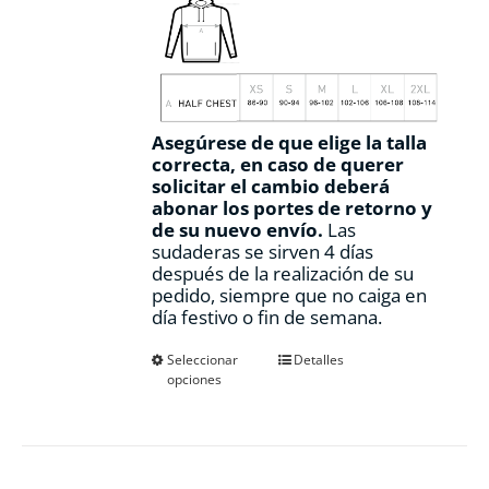
Asegúrese de que elige la talla
correcta, en caso de querer
solicitar el cambio deberá
abonar los portes de retorno y
de su nuevo envío.
Las
sudaderas se sirven 4 días
después de la realización de su
pedido, siempre que no caiga en
día festivo o fin de semana.
Este
Seleccionar
Detalles
opciones
producto
tiene
múltiples
variantes.
Las