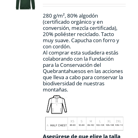
en
la
280 g/m², 80% algodón
página
(certificado orgánico y en
de
conversión, mezcla certificada),
producto
20% poliéster reciclado. Tacto
muy suave. Capucha con forro y
con cordón.
Al comprar esta sudadera estás
colaborando con la Fundación
para la Conservación del
Quebrantahuesos en las acciones
que lleva a cabo para conservar la
biodiversidad de nuestras
montañas.
Asegúrese de que elige la talla