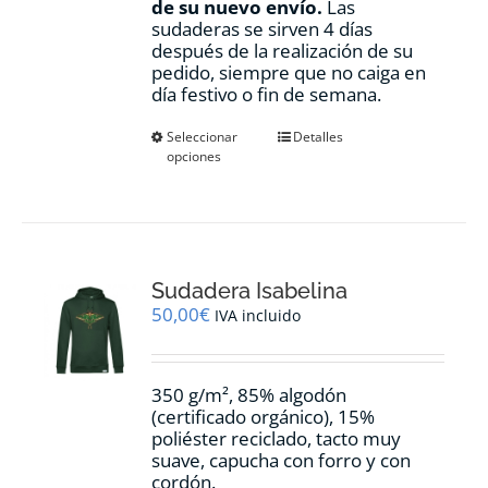
de su nuevo envío.
Las
sudaderas se sirven 4 días
después de la realización de su
pedido, siempre que no caiga en
día festivo o fin de semana.
Este
Seleccionar
Detalles
opciones
producto
tiene
múltiples
variantes.
Las
opciones
Sudadera Isabelina
se
pueden
50,00
€
IVA incluido
elegir
en
la
350 g/m², 85% algodón
página
(certificado orgánico), 15%
de
poliéster reciclado, tacto muy
producto
suave, capucha con forro y con
cordón.