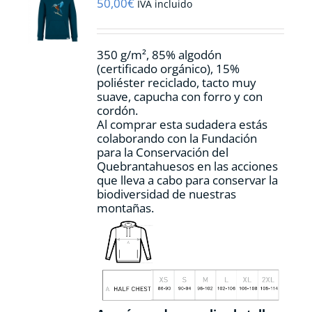
pueden
50,00
€
IVA incluido
elegir
en
la
350 g/m², 85% algodón
página
(certificado orgánico), 15%
de
poliéster reciclado, tacto muy
producto
suave, capucha con forro y con
cordón.
Al comprar esta sudadera estás
colaborando con la Fundación
para la Conservación del
Quebrantahuesos en las acciones
que lleva a cabo para conservar la
biodiversidad de nuestras
montañas.