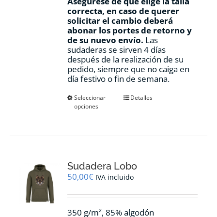
Asegúrese de que elige la talla
correcta, en caso de querer
solicitar el cambio deberá
abonar los portes de retorno y
de su nuevo envío.
Las
sudaderas se sirven 4 días
después de la realización de su
pedido, siempre que no caiga en
día festivo o fin de semana.
Este
Seleccionar
Detalles
opciones
producto
tiene
múltiples
variantes.
Las
opciones
Sudadera Lobo
se
pueden
50,00
€
IVA incluido
elegir
en
la
350 g/m², 85% algodón
página