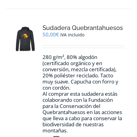
múltiples
variantes.
Las
opciones
Sudadera Quebrantahuesos
se
pueden
50,00
€
IVA incluido
elegir
en
la
280 g/m², 80% algodón
página
(certificado orgánico y en
de
conversión, mezcla certificada),
producto
20% poliéster reciclado. Tacto
muy suave. Capucha con forro y
con cordón.
Al comprar esta sudadera estás
colaborando con la Fundación
para la Conservación del
Quebrantahuesos en las acciones
que lleva a cabo para conservar la
biodiversidad de nuestras
montañas.