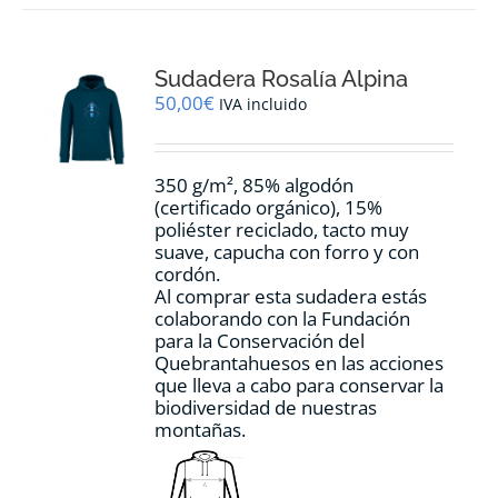
variantes.
Las
opciones
Sudadera Rosalía Alpina
se
pueden
50,00
€
IVA incluido
elegir
en
la
350 g/m², 85% algodón
página
(certificado orgánico), 15%
de
poliéster reciclado, tacto muy
producto
suave, capucha con forro y con
cordón.
Al comprar esta sudadera estás
colaborando con la Fundación
para la Conservación del
Quebrantahuesos en las acciones
que lleva a cabo para conservar la
biodiversidad de nuestras
montañas.