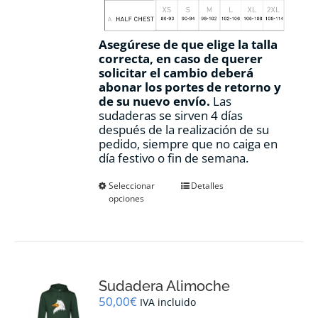
Asegúrese de que elige la talla
correcta, en caso de querer
solicitar el cambio deberá
abonar los portes de retorno y
de su nuevo envío.
Las
sudaderas se sirven 4 días
después de la realización de su
pedido, siempre que no caiga en
día festivo o fin de semana.
Este
Seleccionar
Detalles
opciones
producto
tiene
múltiples
variantes.
Las
opciones
Sudadera Alimoche
se
pueden
50,00
€
IVA incluido
elegir