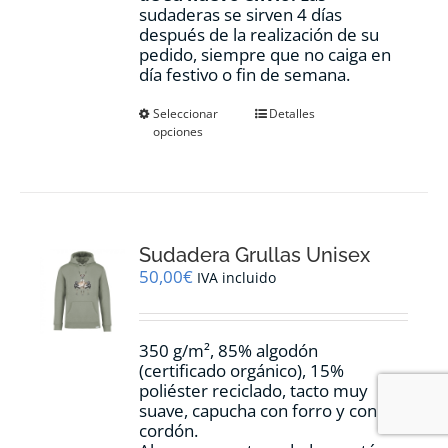
sudaderas se sirven 4 días
después de la realización de su
pedido, siempre que no caiga en
día festivo o fin de semana.
Este
Seleccionar
Detalles
opciones
producto
tiene
múltiples
variantes.
Las
opciones
Sudadera Grullas Unisex
se
pueden
50,00
€
IVA incluido
elegir
en
la
350 g/m², 85% algodón
página
(certificado orgánico), 15%
de
poliéster reciclado, tacto muy
producto
suave, capucha con forro y con
cordón.