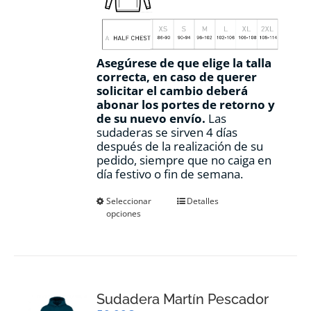
Asegúrese de que elige la talla
correcta, en caso de querer
solicitar el cambio deberá
abonar los portes de retorno y
de su nuevo envío.
Las
sudaderas se sirven 4 días
después de la realización de su
pedido, siempre que no caiga en
día festivo o fin de semana.
Este
Seleccionar
Detalles
opciones
producto
tiene
múltiples
variantes.
Las
opciones
Sudadera Martín Pescador
se