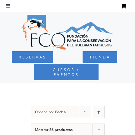
Saltar
al
Toggle
Navigation
contenido
INICIO
QUEBRANTAHUESOS
RESERVAS
TIENDA
FUNDACIÓN
CURSOS /
EVENTOS
PROYECTOS
DEFENSA AMBIENTAL
Ordena por
Fecha
COLABORA
Mostrar
36 productos