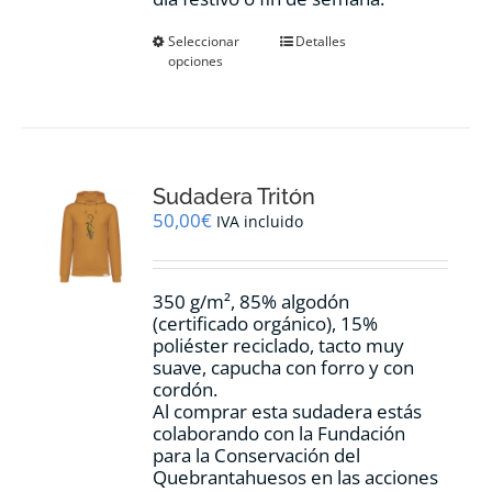
Este
Seleccionar
Detalles
opciones
producto
tiene
múltiples
variantes.
Las
opciones
Sudadera Tritón
se
pueden
50,00
€
IVA incluido
elegir
en
la
350 g/m², 85% algodón
página
(certificado orgánico), 15%
de
poliéster reciclado, tacto muy
producto
suave, capucha con forro y con
cordón.
Al comprar esta sudadera estás
colaborando con la Fundación
para la Conservación del
Quebrantahuesos en las acciones