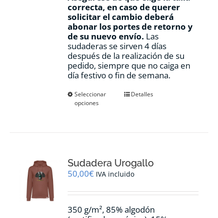
correcta, en caso de querer
solicitar el cambio deberá
abonar los portes de retorno y
de su nuevo envío.
Las
sudaderas se sirven 4 días
después de la realización de su
pedido, siempre que no caiga en
día festivo o fin de semana.
Este
Seleccionar
Detalles
opciones
producto
tiene
múltiples
variantes.
Las
opciones
Sudadera Urogallo
se
pueden
50,00
€
IVA incluido
elegir
en
la
350 g/m², 85% algodón
página