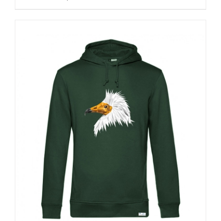
producto
tiene
múltiples
variantes.
Las
opciones
se
pueden
elegir
en
la
página
de
producto