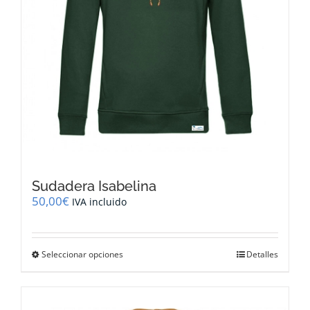
de
producto
Sudadera Isabelina
50,00
€
IVA incluido
Este
Seleccionar opciones
Detalles
producto
tiene
múltiples