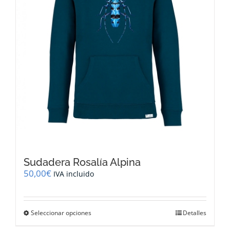
la
página
de
producto
Sudadera Rosalía Alpina
50,00
€
IVA incluido
Este
Seleccionar opciones
Detalles
producto