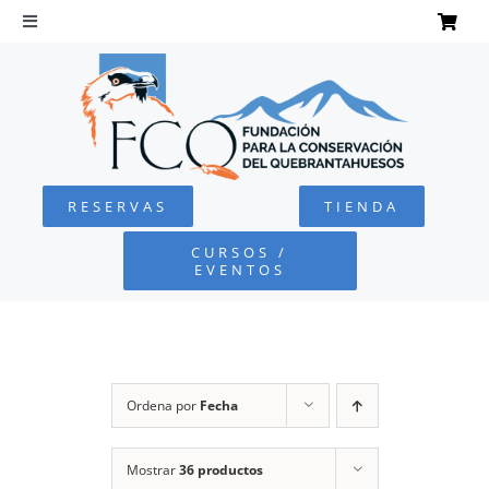
Saltar
al
Toggle
Navigation
contenido
INICIO
QUEBRANTAHUESOS
RESERVAS
TIENDA
FUNDACIÓN
CURSOS /
EVENTOS
PROYECTOS
DEFENSA AMBIENTAL
Ordena por
Fecha
COLABORA
Mostrar
36 productos