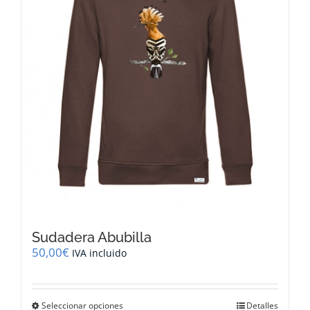
elegir
en
la
página
de
producto
Sudadera Abubilla
50,00
€
IVA incluido
Este
Seleccionar opciones
Detalles