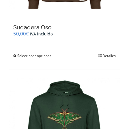
Sudadera Oso
50,00
€
IVA incluido
Este
Seleccionar opciones
Detalles
producto
tiene
múltiples
variantes.
Las
opciones
se
pueden
elegir
en
la
página