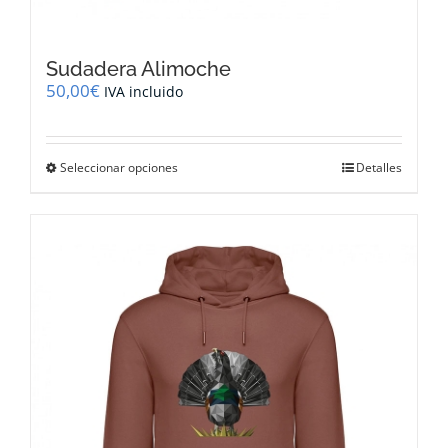
Sudadera Alimoche
50,00
€
IVA incluido
Este
Seleccionar opciones
Detalles
producto
tiene
múltiples
variantes.
Las
opciones
se
pueden
elegir
en
la
página
de