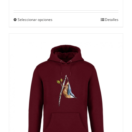
Este
Seleccionar opciones
Detalles
producto
tiene
múltiples
variantes.
Las
opciones
se
pueden
elegir
en
la
página
de
producto