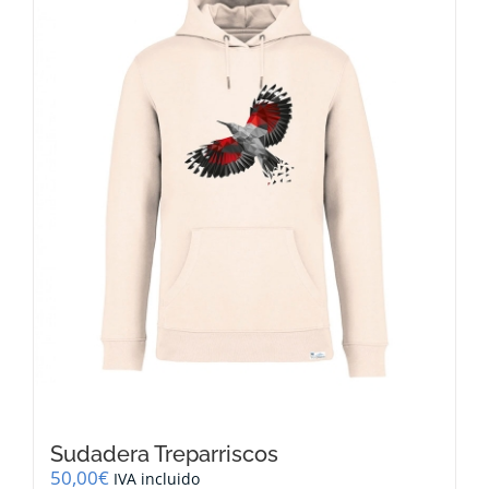
opciones
se
pueden
elegir
en
la
página
de
producto
Sudadera Treparriscos
50,00
€
IVA incluido