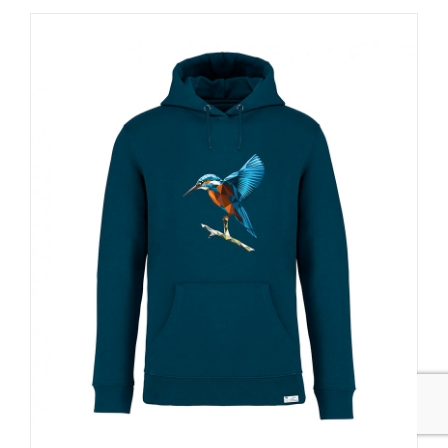
tiene
múltiples
variantes.
Las
opciones
se
pueden
elegir
en
la
página
de
producto