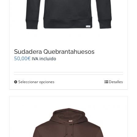
Sudadera Quebrantahuesos
50,00
€
IVA incluido
Este
Seleccionar opciones
Detalles
producto
tiene
múltiples
variantes.
Las
opciones
se
pueden