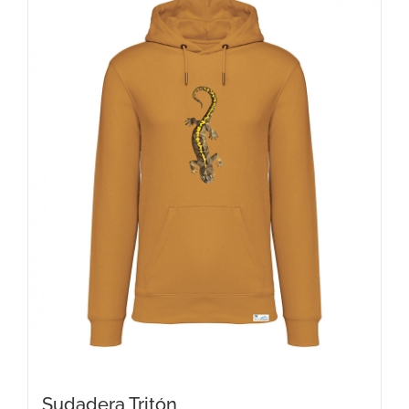
variantes.
Las
opciones
se
pueden
elegir
en
la
página
de
producto
Sudadera Tritón