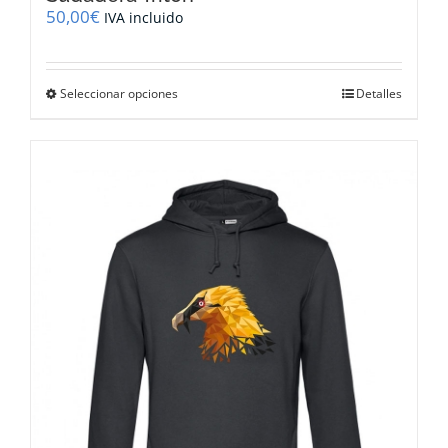
50,00
€
IVA incluido
Este
Seleccionar opciones
Detalles
producto
tiene
múltiples
variantes.
Las
opciones
se
pueden
elegir
en
la
página
de
producto