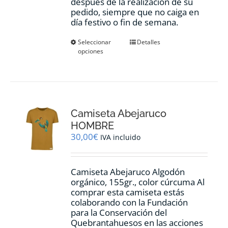
después de la realización de su
pedido, siempre que no caiga en
día festivo o fin de semana.
Este
Seleccionar
Detalles
opciones
producto
tiene
múltiples
variantes.
Las
opciones
Camiseta Abejaruco
se
pueden
HOMBRE
elegir
30,00
€
IVA incluido
en
la
página
Camiseta Abejaruco Algodón
de
orgánico, 155gr., color cúrcuma Al
producto
comprar esta camiseta estás
colaborando con la Fundación
para la Conservación del
Quebrantahuesos en las acciones