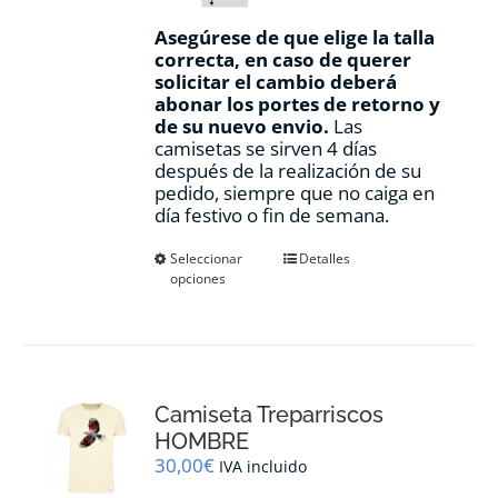
Asegúrese de que elige la talla
correcta, en caso de querer
solicitar el cambio deberá
abonar los portes de retorno y
de su nuevo envio.
Las
camisetas se sirven 4 días
después de la realización de su
pedido, siempre que no caiga en
día festivo o fin de semana.
Este
Seleccionar
Detalles
opciones
producto
tiene
múltiples
variantes.
Las
opciones
Camiseta Treparriscos
se
pueden
HOMBRE
elegir
30,00
€
IVA incluido
en