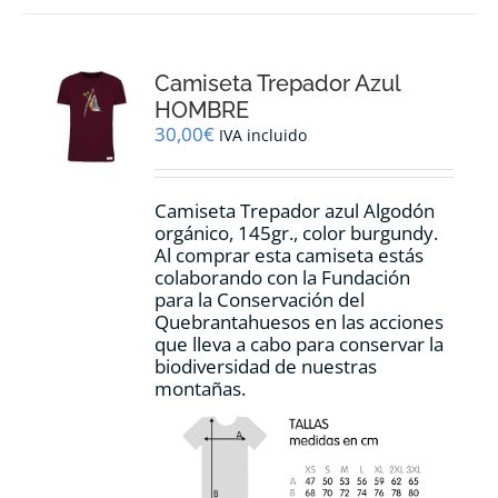
variantes.
Las
opciones
Camiseta Trepador Azul
se
pueden
HOMBRE
elegir
30,00
€
IVA incluido
en
la
página
Camiseta Trepador azul Algodón
de
orgánico, 145gr., color burgundy.
producto
Al comprar esta camiseta estás
colaborando con la Fundación
para la Conservación del
Quebrantahuesos en las acciones
que lleva a cabo para conservar la
biodiversidad de nuestras
montañas.