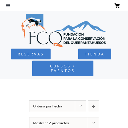
Saltar
al
Toggle
Navigation
contenido
INICIO
QUEBRANTAHUESOS
RESERVAS
TIENDA
FUNDACIÓN
CURSOS /
EVENTOS
PROYECTOS
DEFENSA AMBIENTAL
Ordena por
Fecha
COLABORA
Mostrar
12 productos