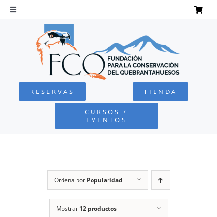
Saltar
al
Toggle
Navigation
contenido
INICIO
QUEBRANTAHUESOS
RESERVAS
TIENDA
FUNDACIÓN
CURSOS /
EVENTOS
PROYECTOS
DEFENSA AMBIENTAL
Ordena por
Popularidad
COLABORA
Mostrar
12 productos