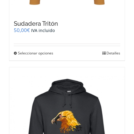
Sudadera Tritón
50,00
€
IVA incluido
Este
Seleccionar opciones
Detalles
producto
tiene
múltiples
variantes.
Las
opciones
se
pueden
elegir
en
la
página
de