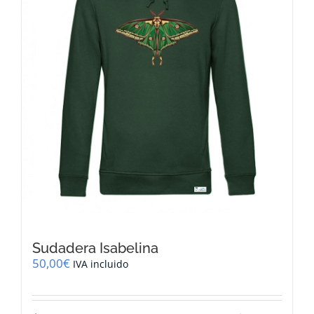
elegir
en
la
página
de
producto
Sudadera Isabelina
50,00
€
IVA incluido