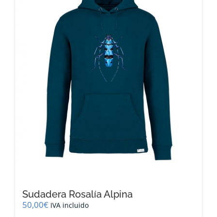
se
pueden
elegir
en
la
página
de
producto
Sudadera Rosalía Alpina
50,00
€
IVA incluido