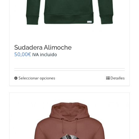
Sudadera Alimoche
50,00
€
IVA incluido
Este
Seleccionar opciones
Detalles
producto
tiene
múltiples
variantes.
Las
opciones
se
pueden
elegir