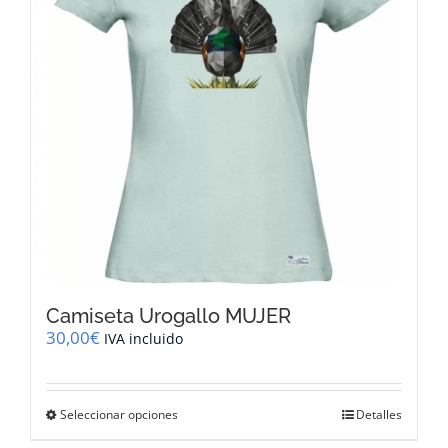
pueden
elegir
en
la
página
de
producto
Camiseta Urogallo MUJER
30,00
€
IVA incluido
Este
Seleccionar opciones
Detalles
producto