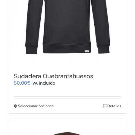
producto
Sudadera Quebrantahuesos
50,00
€
IVA incluido
Este
Seleccionar opciones
Detalles
producto
tiene
múltiples
variantes.