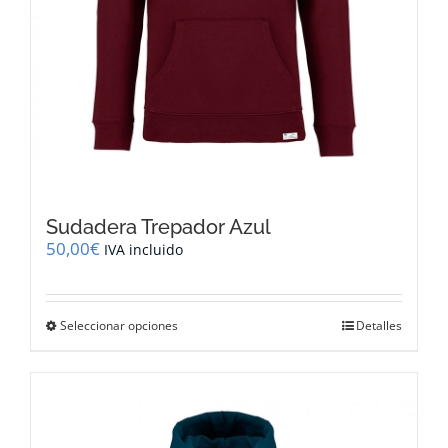
Sudadera Trepador Azul
50,00
€
IVA incluido
Este
Seleccionar opciones
Detalles
producto
tiene
múltiples
variantes.
Las
opciones