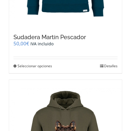
Sudadera Martín Pescador
50,00
€
IVA incluido
Este
Seleccionar opciones
Detalles
producto
tiene
múltiples
variantes.
Las
opciones
se
pueden
elegir
en
la