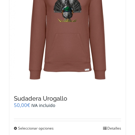
en
la
página
de
producto
Sudadera Urogallo
50,00
€
IVA incluido
Este
Seleccionar opciones
Detalles
producto