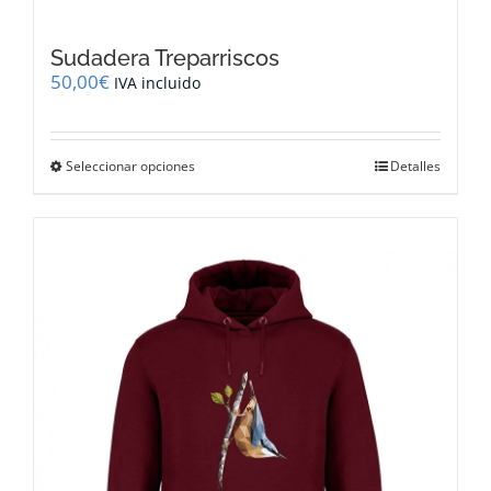
Sudadera Treparriscos
50,00
€
IVA incluido
Este
Seleccionar opciones
Detalles
producto
tiene
múltiples
variantes.
Las
opciones
se
pueden
elegir
en
la
página
de
producto