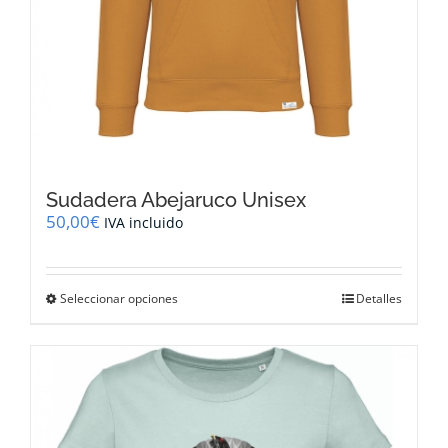
Sudadera Abejaruco Unisex
50,00
€
IVA incluido
Este
Seleccionar opciones
Detalles
producto
tiene
múltiples
variantes.
Las
opciones
se