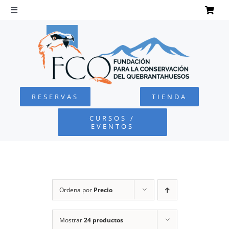
Saltar
al
Toggle
Navigation
contenido
INICIO
QUEBRANTAHUESOS
RESERVAS
TIENDA
FUNDACIÓN
CURSOS /
EVENTOS
PROYECTOS
DEFENSA AMBIENTAL
Ordena por
Precio
COLABORA
Mostrar
24 productos