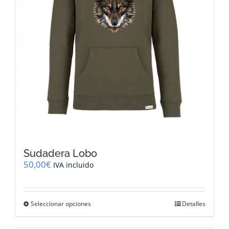
página
de
producto
Sudadera Lobo
50,00
€
IVA incluido
Este
Seleccionar opciones
Detalles
producto
tiene