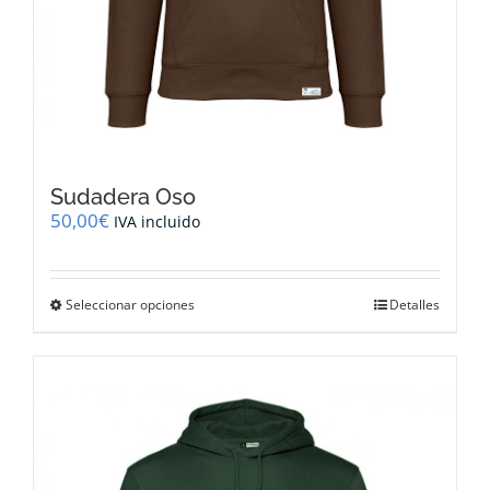
Sudadera Oso
50,00
€
IVA incluido
Este
Seleccionar opciones
Detalles
producto
tiene
múltiples
variantes.
Las
opciones
se
pueden