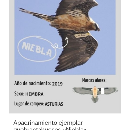
Apadrinamiento ejemplar
quebrantahuesos «Niebla»