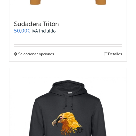
Sudadera Tritón
50,00
€
IVA incluido
Este
Seleccionar opciones
Detalles
producto
tiene
múltiples
variantes.
Las
opciones
se
pueden
elegir
en
la
página
de