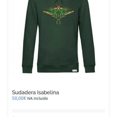
elegir
en
la
página
de
producto
Sudadera Isabelina
50,00
€
IVA incluido