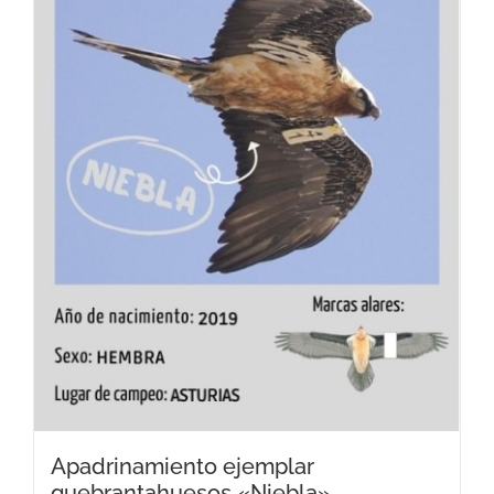
Apadrinamiento ejemplar
quebrantahuesos «Niebla»