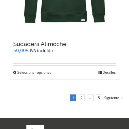
Sudadera Alimoche
50,00
€
IVA incluido
Este
Seleccionar opciones
Detalles
producto
tiene
múltiples
variantes.
1
2
…
5
Siguiente
Las
opciones
se
pueden
elegir