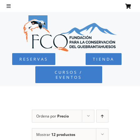
Saltar
al
Toggle
Navigation
contenido
INICIO
QUEBRANTAHUESOS
RESERVAS
TIENDA
FUNDACIÓN
CURSOS /
EVENTOS
PROYECTOS
DEFENSA AMBIENTAL
Ordena por
Precio
COLABORA
Mostrar
12 productos