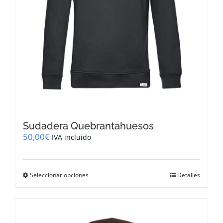
producto
Sudadera Quebrantahuesos
50,00
€
IVA incluido
Este
Seleccionar opciones
Detalles
producto
tiene
múltiples
variantes.