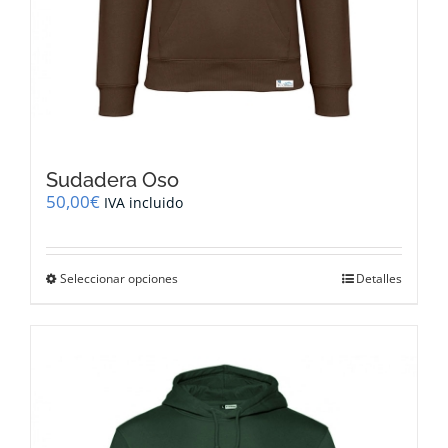
Sudadera Oso
50,00
€
IVA incluido
Este
Seleccionar opciones
Detalles
producto
tiene
múltiples
variantes.
Las
opciones
se
pueden