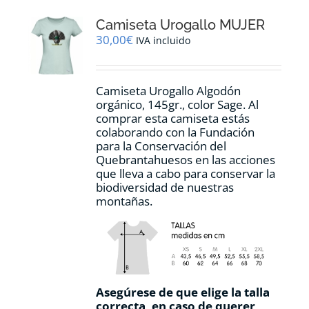
opciones
Camiseta Urogallo MUJER
se
pueden
30,00
€
IVA incluido
elegir
en
la
Camiseta Urogallo Algodón
página
orgánico, 145gr., color Sage. Al
de
comprar esta camiseta estás
producto
colaborando con la Fundación
para la Conservación del
Quebrantahuesos en las acciones
que lleva a cabo para conservar la
biodiversidad de nuestras
montañas.
Asegúrese de que elige la talla
correcta, en caso de querer