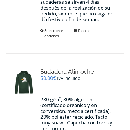
sudaderas se sirven 4 días
después de la realización de su
pedido, siempre que no caiga en
día festivo o fin de semana.
Este
Seleccionar
Detalles
opciones
producto
tiene
múltiples
variantes.
Las
opciones
Sudadera Alimoche
se
pueden
50,00
€
IVA incluido
elegir
en
la
280 g/m², 80% algodón
página
(certificado orgánico y en
de
conversión, mezcla certificada),
producto
20% poliéster reciclado. Tacto
muy suave. Capucha con forro y
con cordón.