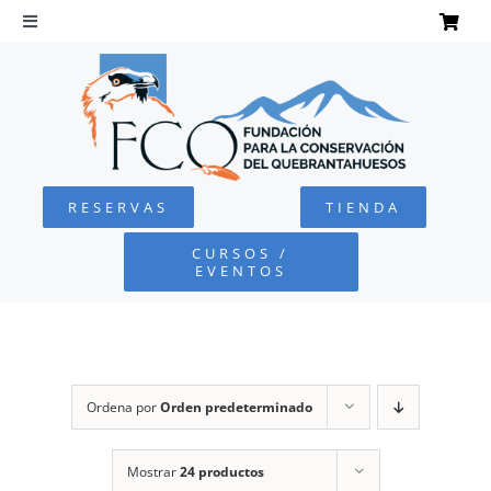
Saltar
al
Toggle
Navigation
contenido
INICIO
QUEBRANTAHUESOS
RESERVAS
TIENDA
FUNDACIÓN
CURSOS /
EVENTOS
PROYECTOS
DEFENSA AMBIENTAL
Ordena por
Orden predeterminado
COLABORA
Mostrar
24 productos