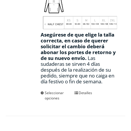
Asegúrese de que elige la talla
correcta, en caso de querer
solicitar el cambio deberá
abonar los portes de retorno y
de su nuevo envío.
Las
sudaderas se sirven 4 días
después de la realización de su
pedido, siempre que no caiga en
día festivo o fin de semana.
Este
Seleccionar
Detalles
opciones
producto
tiene
múltiples
variantes.
Las
opciones