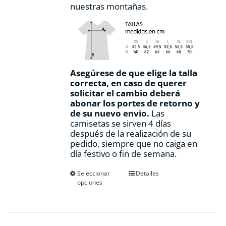
nuestras montañas.
Asegúrese de que elige la talla
correcta, en caso de querer
solicitar el cambio deberá
abonar los portes de retorno y
de su nuevo envio.
Las
camisetas se sirven 4 días
después de la realización de su
pedido, siempre que no caiga en
día festivo o fin de semana.
Este
Seleccionar
Detalles
opciones
producto
tiene
múltiples
variantes.
Las