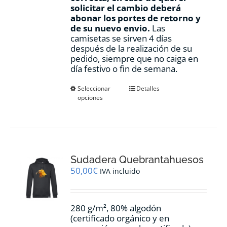
solicitar el cambio deberá
abonar los portes de retorno y
de su nuevo envio.
Las
camisetas se sirven 4 días
después de la realización de su
pedido, siempre que no caiga en
día festivo o fin de semana.
Este
Seleccionar
Detalles
opciones
producto
tiene
múltiples
variantes.
Las
opciones
Sudadera Quebrantahuesos
se
pueden
50,00
€
IVA incluido
elegir
en
la
280 g/m², 80% algodón
página
(certificado orgánico y en
de