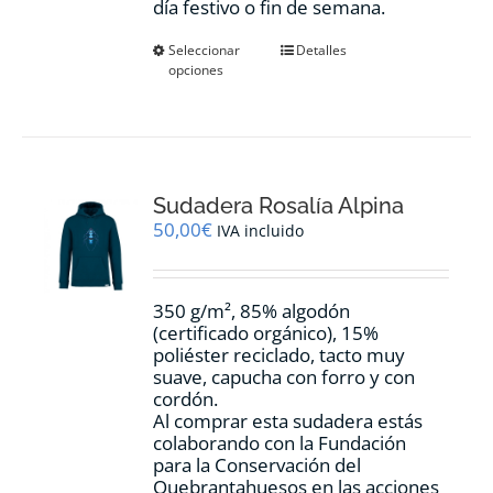
día festivo o fin de semana.
Este
Seleccionar
Detalles
opciones
producto
tiene
múltiples
variantes.
Las
opciones
Sudadera Rosalía Alpina
se
pueden
50,00
€
IVA incluido
elegir
en
la
350 g/m², 85% algodón
página
(certificado orgánico), 15%
de
poliéster reciclado, tacto muy
producto
suave, capucha con forro y con
cordón.
Al comprar esta sudadera estás
colaborando con la Fundación
para la Conservación del
Quebrantahuesos en las acciones