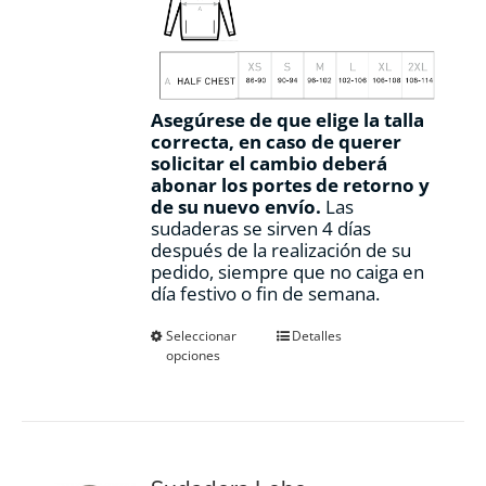
Asegúrese de que elige la talla
correcta, en caso de querer
solicitar el cambio deberá
abonar los portes de retorno y
de su nuevo envío.
Las
sudaderas se sirven 4 días
después de la realización de su
pedido, siempre que no caiga en
día festivo o fin de semana.
Este
Seleccionar
Detalles
opciones
producto
tiene
múltiples
variantes.
Las
opciones