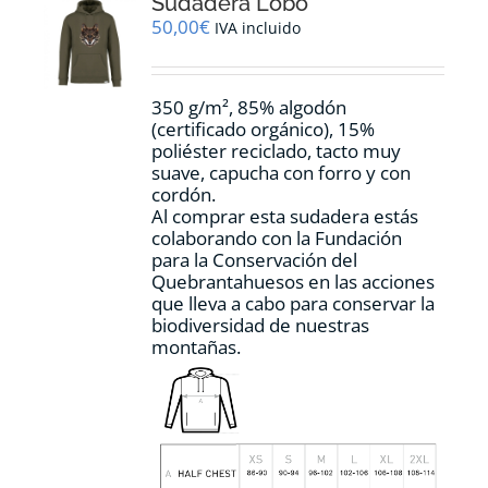
Sudadera Lobo
se
pueden
50,00
€
IVA incluido
elegir
en
la
350 g/m², 85% algodón
página
(certificado orgánico), 15%
de
poliéster reciclado, tacto muy
producto
suave, capucha con forro y con
cordón.
Al comprar esta sudadera estás
colaborando con la Fundación
para la Conservación del
Quebrantahuesos en las acciones
que lleva a cabo para conservar la
biodiversidad de nuestras
montañas.