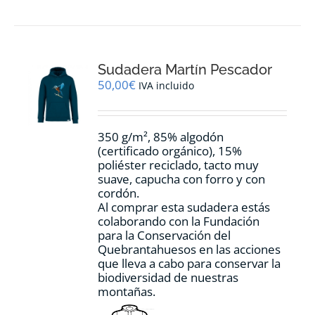
múltiples
variantes.
Las
opciones
Sudadera Martín Pescador
se
pueden
50,00
€
IVA incluido
elegir
en
la
350 g/m², 85% algodón
página
(certificado orgánico), 15%
de
poliéster reciclado, tacto muy
producto
suave, capucha con forro y con
cordón.
Al comprar esta sudadera estás
colaborando con la Fundación
para la Conservación del
Quebrantahuesos en las acciones
que lleva a cabo para conservar la
biodiversidad de nuestras
montañas.