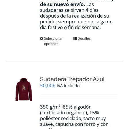
de su nuevo envío.
Las
sudaderas se sirven 4 días
después de la realización de su
pedido, siempre que no caiga en
día festivo o fin de semana.
Este
Seleccionar
Detalles
opciones
producto
tiene
múltiples
variantes.
Las
opciones
Sudadera Trepador Azul
se
pueden
50,00
€
IVA incluido
elegir
en
la
350 g/m², 85% algodón
página
(certificado orgánico), 15%
de
poliéster reciclado, tacto muy
producto
suave, capucha con forro y con