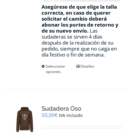
Asegúrese de que elige la talla
correcta, en caso de querer
solicitar el cambio deberá
abonar los portes de retorno y
de su nuevo envío.
Las
sudaderas se sirven 4 días
después de la realización de su
pedido, siempre que no caiga en
día festivo o fin de semana.
Este
Seleccionar
Detalles
opciones
producto
tiene
múltiples
variantes.
Las
opciones
Sudadera Oso
se
pueden
50,00
€
IVA incluido
elegir
en
la