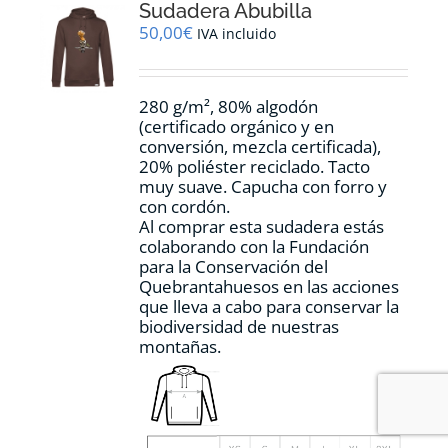
Sudadera Abubilla
se
pueden
50,00
€
IVA incluido
elegir
en
la
280 g/m², 80% algodón
página
(certificado orgánico y en
de
conversión, mezcla certificada),
producto
20% poliéster reciclado. Tacto
muy suave. Capucha con forro y
con cordón.
Al comprar esta sudadera estás
colaborando con la Fundación
para la Conservación del
Quebrantahuesos en las acciones
que lleva a cabo para conservar la
biodiversidad de nuestras
montañas.