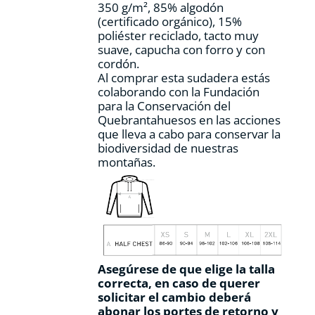
350 g/m², 85% algodón
página
(certificado orgánico), 15%
de
poliéster reciclado, tacto muy
producto
suave, capucha con forro y con
cordón.
Al comprar esta sudadera estás
colaborando con la Fundación
para la Conservación del
Quebrantahuesos en las acciones
que lleva a cabo para conservar la
biodiversidad de nuestras
montañas.
Asegúrese de que elige la talla
correcta, en caso de querer
solicitar el cambio deberá
abonar los portes de retorno y