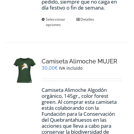
pedido, siempre que no caiga en
día festivo o fin de semana.
Este
Seleccionar
Detalles
opciones
producto
tiene
múltiples
variantes.
Las
opciones
Camiseta Alimoche MUJER
se
pueden
30,00
€
IVA incluido
elegir
en
la
Camiseta Alimoche Algodón
página
orgánico, 145gr., color forest
de
green. Al comprar esta camiseta
producto
estás colaborando con la
Fundación para la Conservación
del Quebrantahuesos en las
acciones que lleva a cabo para
conservar la biodiversidad de