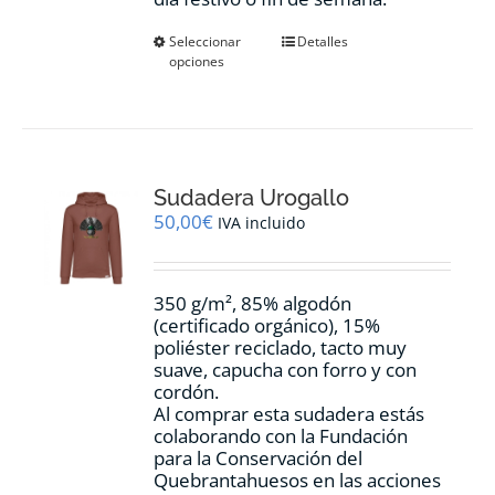
Este
Seleccionar
Detalles
opciones
producto
tiene
múltiples
variantes.
Las
opciones
Sudadera Urogallo
se
pueden
50,00
€
IVA incluido
elegir
en
la
350 g/m², 85% algodón
página
(certificado orgánico), 15%
de
poliéster reciclado, tacto muy
producto
suave, capucha con forro y con
cordón.
Al comprar esta sudadera estás
colaborando con la Fundación
para la Conservación del
Quebrantahuesos en las acciones