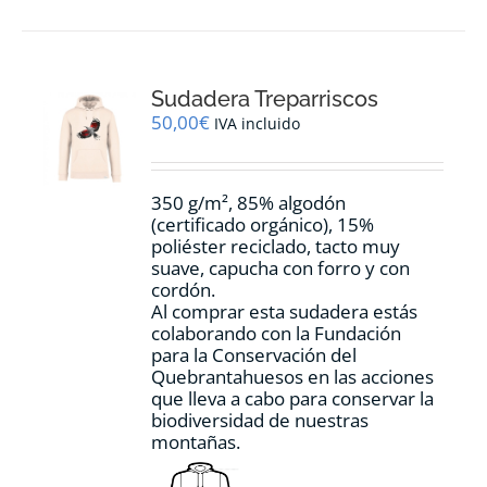
múltiples
variantes.
Las
opciones
Sudadera Treparriscos
se
pueden
50,00
€
IVA incluido
elegir
en
la
350 g/m², 85% algodón
página
(certificado orgánico), 15%
de
poliéster reciclado, tacto muy
producto
suave, capucha con forro y con
cordón.
Al comprar esta sudadera estás
colaborando con la Fundación
para la Conservación del
Quebrantahuesos en las acciones
que lleva a cabo para conservar la
biodiversidad de nuestras
montañas.