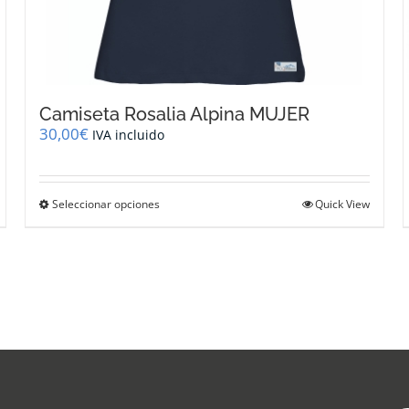
Camiseta Rosalia Alpina MUJER
30,00
€
IVA incluido
Este
Seleccionar opciones
Quick View
producto
tiene
múltiples
variantes.
Las
opciones
se
pueden
elegir
en
la