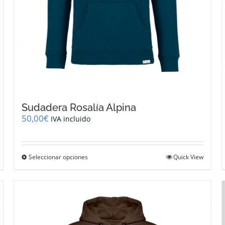
Sudadera Rosalía Alpina
50,00
€
IVA incluido
Este
Seleccionar opciones
Quick View
producto
tiene
múltiples
variantes.
Las
opciones