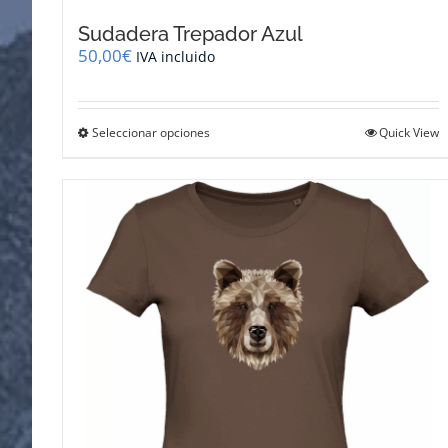
Sudadera Trepador Azul
50,00
€
IVA incluido
Este
Seleccionar opciones
Quick View
producto
tiene
múltiples
variantes.
Las
opciones
se
pueden
elegir
en
la
página
de
producto