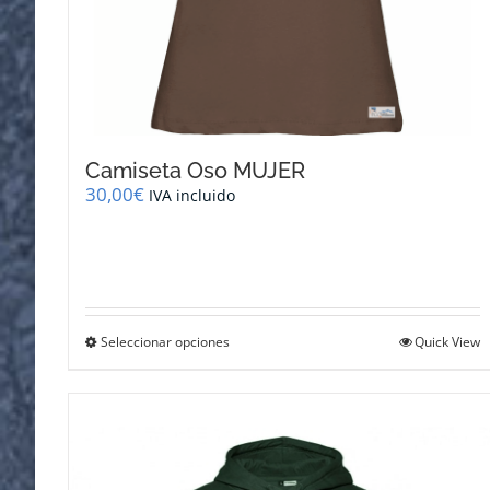
Camiseta Oso MUJER
30,00
€
IVA incluido
Este
Seleccionar opciones
Quick View
producto
tiene
múltiples
variantes.
Las
opciones