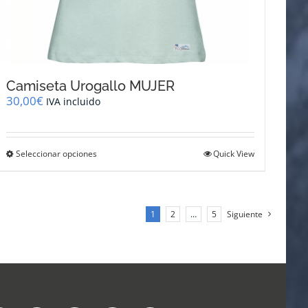
Camiseta Urogallo MUJER
30,00
€
IVA incluido
Este
Seleccionar opciones
Quick View
producto
tiene
múltiples
variantes.
1
2
…
5
Siguiente
Las
opciones
se
pueden
elegir
en
la