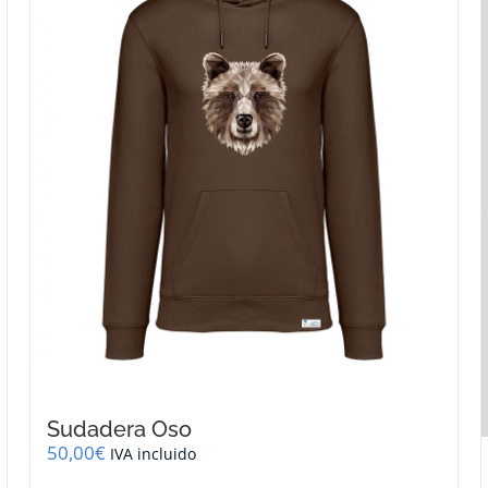
se
pueden
elegir
en
la
página
de
producto
Sudadera Oso
50,00
€
IVA incluido