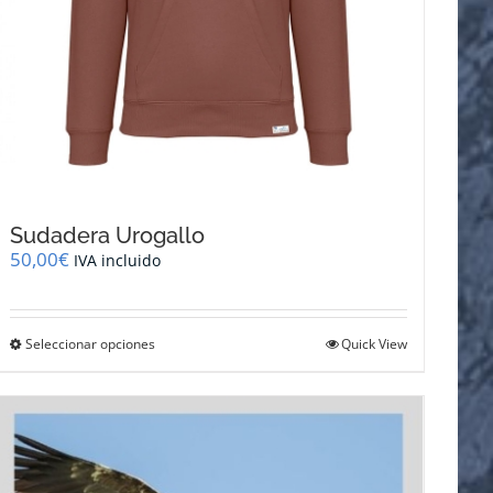
Sudadera Urogallo
50,00
€
IVA incluido
Este
Seleccionar opciones
Quick View
producto
tiene
múltiples
variantes.
Las
opciones