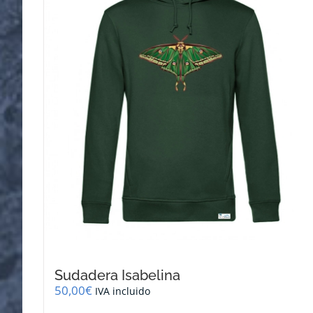
se
pueden
elegir
en
la
página
de
producto
Sudadera Isabelina
50,00
€
IVA incluido