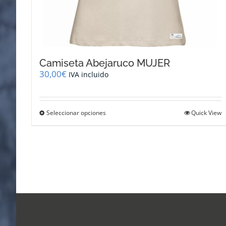
Camiseta Abejaruco MUJER
30,00
€
IVA incluido
Este
Seleccionar opciones
Quick View
producto
tiene
múltiples
variantes.
Las
opciones
se
pueden
elegir
en
la