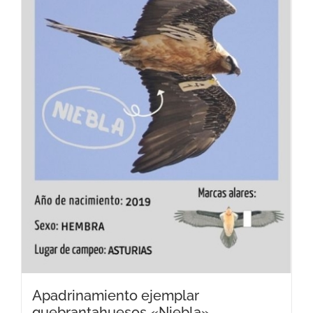
Apadrinamiento ejemplar
quebrantahuesos «Niebla»