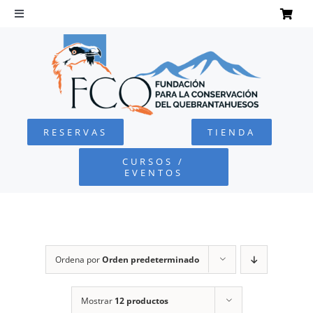
Saltar
al
Toggle
Navigation
contenido
INICIO
QUEBRANTAHUESOS
RESERVAS
TIENDA
FUNDACIÓN
CURSOS /
EVENTOS
PROYECTOS
DEFENSA AMBIENTAL
Ordena por
Orden predeterminado
COLABORA
Mostrar
12 productos