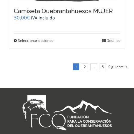
Camiseta Quebrantahuesos MUJER
30,00
€
IVA incluido
Este
Seleccionar opciones
Detalles
producto
tiene
múltiples
variantes.
1
2
…
5
Siguiente
Las
opciones
se
pueden
elegir
en
la
página
de
producto