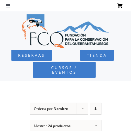
Saltar
al
Toggle
Navigation
contenido
INICIO
QUEBRANTAHUESOS
RESERVAS
TIENDA
FUNDACIÓN
CURSOS /
EVENTOS
PROYECTOS
DEFENSA AMBIENTAL
Ordena por
Nombre
COLABORA
Mostrar
24 productos