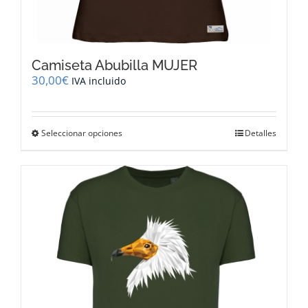
Camiseta Abubilla MUJER
30,00
€
IVA incluido
Este
Seleccionar opciones
Detalles
producto
tiene
múltiples
variantes.
Las
opciones
se
pueden
elegir
en
la
página