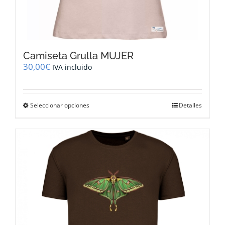
Camiseta Grulla MUJER
30,00
€
IVA incluido
Este
Seleccionar opciones
Detalles
producto
tiene
múltiples
variantes.
Las
opciones
se
pueden
elegir
en
la