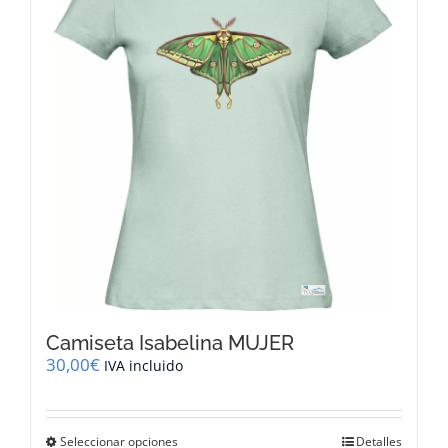
se
pueden
elegir
en
la
página
de
producto
Camiseta Isabelina MUJER
30,00
€
IVA incluido
Este
Seleccionar opciones
Detalles