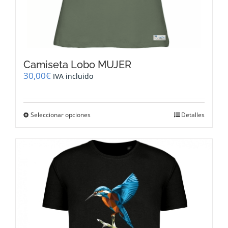
Camiseta Lobo MUJER
30,00
€
IVA incluido
Este
Seleccionar opciones
Detalles
producto
tiene
múltiples
variantes.
Las
opciones
se
pueden
elegir
en
la