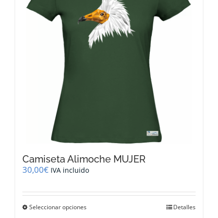
se
pueden
elegir
en
la
página
de
producto
Camiseta Alimoche MUJER
30,00
€
IVA incluido
Este
Seleccionar opciones
Detalles
producto