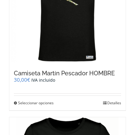
página
de
producto
Camiseta Martín Pescador HOMBRE
30,00
€
IVA incluido
Este
Seleccionar opciones
Detalles
producto
tiene
múltiples
variantes.
Las