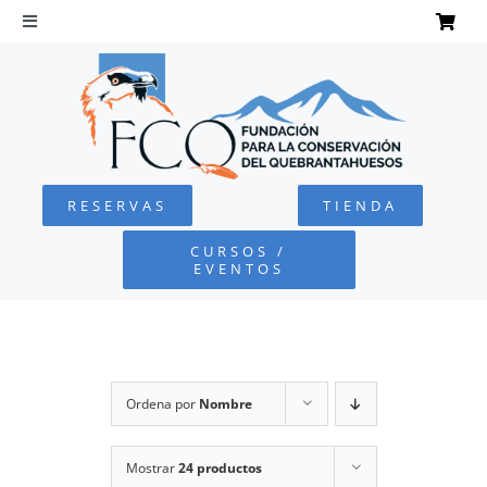
Saltar
al
Toggle
Navigation
contenido
INICIO
QUEBRANTAHUESOS
RESERVAS
TIENDA
FUNDACIÓN
CURSOS /
EVENTOS
PROYECTOS
DEFENSA AMBIENTAL
Ordena por
Nombre
COLABORA
Mostrar
24 productos