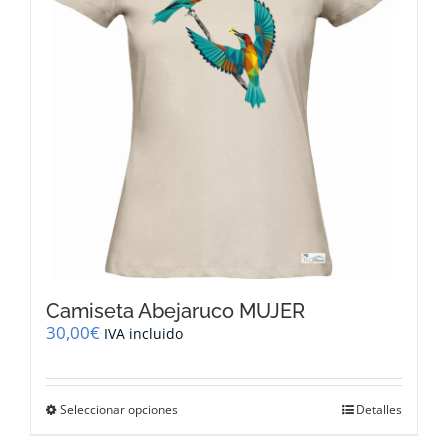
pueden
elegir
en
la
página
de
producto
Camiseta Abejaruco MUJER
30,00
€
IVA incluido
Este
Seleccionar opciones
Detalles
producto