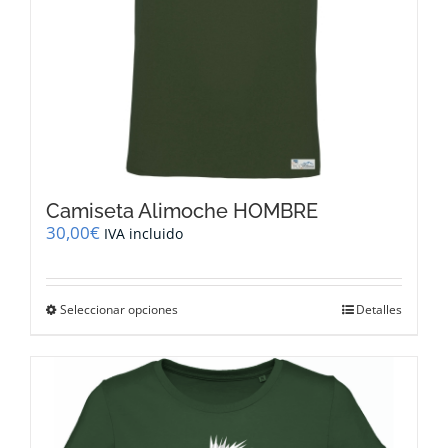
de
producto
Camiseta Alimoche HOMBRE
30,00
€
IVA incluido
Este
Seleccionar opciones
Detalles
producto
tiene
múltiples
variantes.
Las
opciones