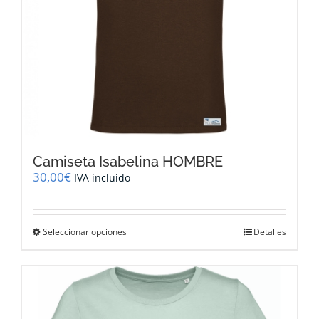
página
de
producto
Camiseta Isabelina HOMBRE
30,00
€
IVA incluido
Este
Seleccionar opciones
Detalles
producto
tiene
múltiples
variantes.
Las
opciones