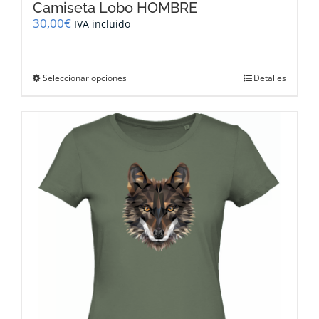
Camiseta Lobo HOMBRE
30,00
€
IVA incluido
Este
Seleccionar opciones
Detalles
producto
tiene
múltiples
variantes.
Las
opciones
se
pueden
elegir
en
la
página
de
producto