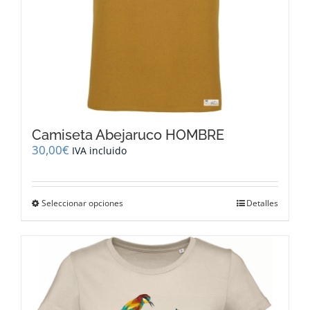
Camiseta Abejaruco HOMBRE
30,00
€
IVA incluido
Este
Seleccionar opciones
Detalles
producto
tiene
múltiples
variantes.
Las
opciones
se