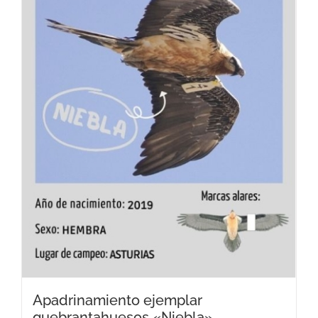
Apadrinamiento ejemplar
quebrantahuesos «Niebla»