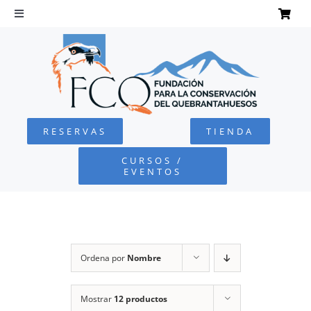
Saltar
al
Toggle
Navigation
contenido
INICIO
QUEBRANTAHUESOS
RESERVAS
TIENDA
FUNDACIÓN
CURSOS /
EVENTOS
PROYECTOS
DEFENSA AMBIENTAL
Ordena por
Nombre
COLABORA
Mostrar
12 productos