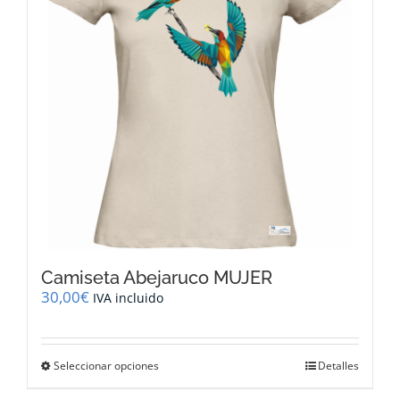
pueden
elegir
en
la
página
de
producto
Camiseta Abejaruco MUJER
30,00
€
IVA incluido
Este
Seleccionar opciones
Detalles
producto