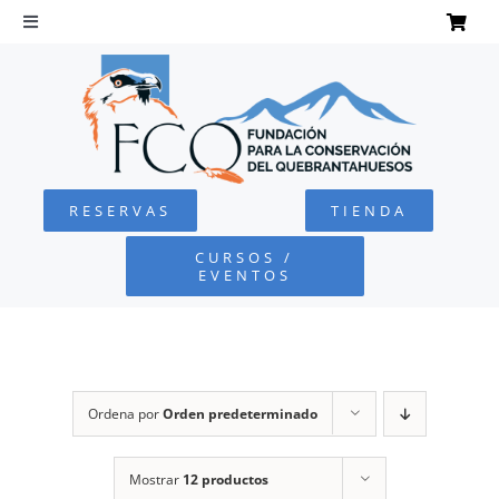
Saltar
al
Toggle
Navigation
contenido
INICIO
QUEBRANTAHUESOS
RESERVAS
TIENDA
FUNDACIÓN
CURSOS /
EVENTOS
PROYECTOS
DEFENSA AMBIENTAL
Ordena por
Orden predeterminado
COLABORA
Mostrar
12 productos