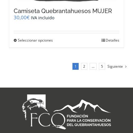
Camiseta Quebrantahuesos MUJER
30,00
€
IVA incluido
Este
Seleccionar opciones
Detalles
producto
tiene
múltiples
variantes.
1
2
…
5
Siguiente
Las
opciones
se
pueden
elegir
en
la
página
de
producto