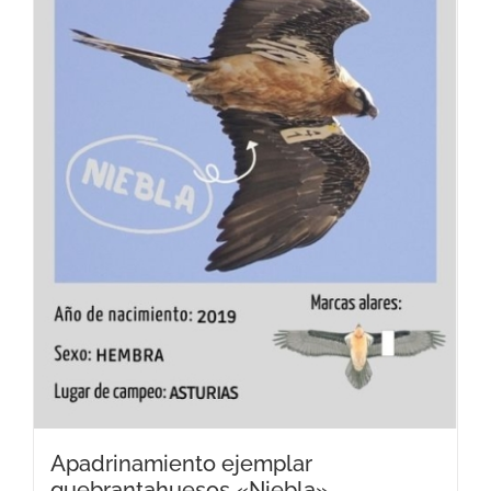
Apadrinamiento ejemplar
quebrantahuesos «Niebla»