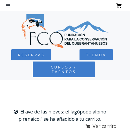
Saltar
al
Toggle
Navigation
contenido
INICIO
QUEBRANTAHUESOS
RESERVAS
TIENDA
FUNDACIÓN
CURSOS /
EVENTOS
PROYECTOS
DEFENSA AMBIENTAL
“El ave de las nieves: el lagópodo alpino
COLABORA
pirenaico.” se ha añadido a tu carrito.
Ver carrito