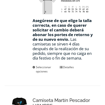
Asegúrese de que elige la talla
correcta, en caso de querer
solicitar el cambio deberá
abonar los portes de retorno y
de su nuevo envio.
Las
camisetas se sirven 4 días
después de la realización de su
pedido, siempre que no caiga en
día festivo o fin de semana.
Este
Seleccionar
Detalles
opciones
producto
tiene
múltiples
variantes.
Las
opciones
Camiseta Martín Pescador
se
pueden