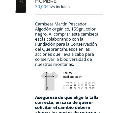
HOMBRE
elegir
30,00
€
IVA incluido
en
la
página
Camiseta Martín Pescador
de
Algodón orgánico, 155gr., color
producto
negro. Al comprar esta camiseta
estás colaborando con la
Fundación para la Conservación
del Quebrantahuesos en las
acciones que lleva a cabo para
conservar la biodiversidad de
nuestras montañas.
Asegúrese de que elige la talla
correcta, en caso de querer
solicitar el cambio deberá
abonar los portes de retorno y