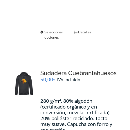
Este
Seleccionar
Detalles
opciones
producto
tiene
múltiples
variantes.
Las
opciones
Sudadera Quebrantahuesos
se
pueden
50,00
€
IVA incluido
elegir
en
la
280 g/m², 80% algodón
página
(certificado orgánico y en
de
conversión, mezcla certificada),
producto
20% poliéster reciclado. Tacto
muy suave. Capucha con forro y
con cordón.