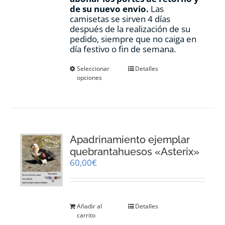
de su nuevo envio.
Las
camisetas se sirven 4 días
después de la realización de su
pedido, siempre que no caiga en
día festivo o fin de semana.
Este
Seleccionar
Detalles
opciones
producto
tiene
múltiples
variantes.
Las
opciones
Apadrinamiento ejemplar
se
pueden
quebrantahuesos «Asterix»
elegir
60,00
€
en
la
página
de
Añadir al
Detalles
producto
carrito