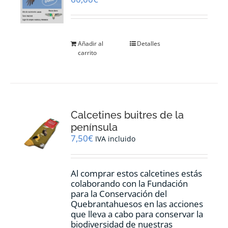
en
la
página
de
Añadir al
Detalles
producto
carrito
Calcetines buitres de la
península
7,50
€
IVA incluido
Al comprar estos calcetines estás
colaborando con la Fundación
para la Conservación del
Quebrantahuesos en las acciones
que lleva a cabo para conservar la
biodiversidad de nuestras