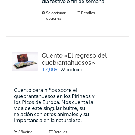
día festivo o fin de semana.
Este
Seleccionar
Detalles
opciones
producto
tiene
múltiples
variantes.
Las
opciones
Cuento «El regreso del
se
pueden
quebrantahuesos»
elegir
12,00
€
IVA incluido
en
la
página
Cuento para niños sobre el
de
quebrantahuesos en los Pirineos y
producto
los Picos de Europa. Nos cuenta la
vida de este singular buitre, su
relación con otros animales y su
importancia en la naturaleza.
Añadir al
Detalles