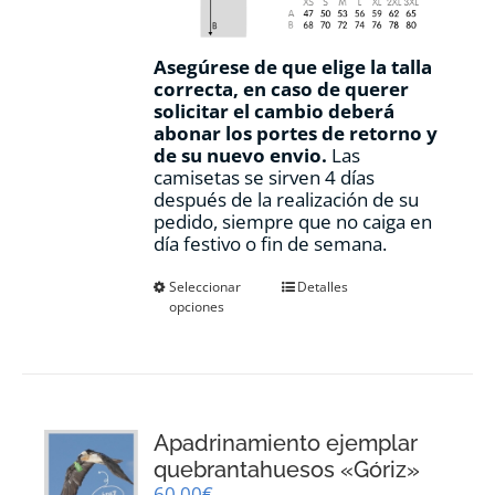
Asegúrese de que elige la talla
correcta, en caso de querer
solicitar el cambio deberá
abonar los portes de retorno y
de su nuevo envio.
Las
camisetas se sirven 4 días
después de la realización de su
pedido, siempre que no caiga en
día festivo o fin de semana.
Este
Seleccionar
Detalles
opciones
producto
tiene
múltiples
variantes.
Las
opciones
Apadrinamiento ejemplar
se
pueden
quebrantahuesos «Góriz»
elegir
60,00
€