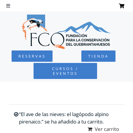
Saltar
al
Toggle
Navigation
contenido
INICIO
QUEBRANTAHUESOS
RESERVAS
TIENDA
FUNDACIÓN
CURSOS /
EVENTOS
PROYECTOS
DEFENSA AMBIENTAL
“El ave de las nieves: el lagópodo alpino
COLABORA
pirenaico.” se ha añadido a tu carrito.
Ver carrito