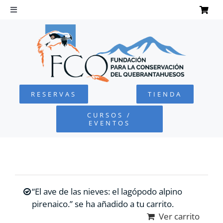
Saltar
al
Toggle
Navigation
contenido
INICIO
QUEBRANTAHUESOS
RESERVAS
TIENDA
FUNDACIÓN
CURSOS /
EVENTOS
PROYECTOS
DEFENSA AMBIENTAL
“El ave de las nieves: el lagópodo alpino
COLABORA
pirenaico.” se ha añadido a tu carrito.
Ver carrito