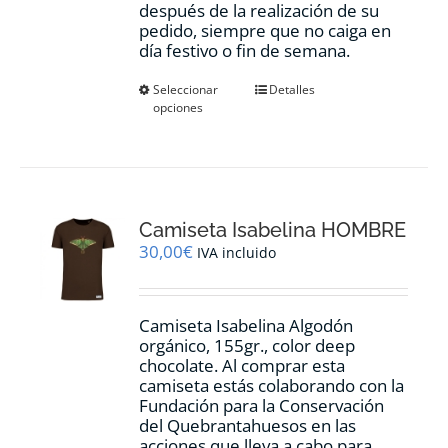
después de la realización de su
pedido, siempre que no caiga en
día festivo o fin de semana.
Este
Seleccionar
Detalles
opciones
producto
tiene
múltiples
variantes.
Las
opciones
Camiseta Isabelina HOMBRE
se
pueden
30,00
€
IVA incluido
elegir
en
la
Camiseta Isabelina Algodón
página
orgánico, 155gr., color
deep
de
chocolate.
Al comprar esta
producto
camiseta estás colaborando con la
Fundación para la Conservación
del Quebrantahuesos en las
acciones que lleva a cabo para