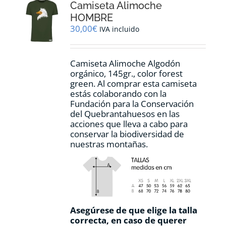
Camiseta Alimoche
se
pueden
HOMBRE
elegir
30,00
€
IVA incluido
en
la
página
Camiseta Alimoche Algodón
de
orgánico, 145gr., color forest
producto
green. Al comprar esta camiseta
estás colaborando con la
Fundación para la Conservación
del Quebrantahuesos en las
acciones que lleva a cabo para
conservar la biodiversidad de
nuestras montañas.
Asegúrese de que elige la talla
correcta, en caso de querer