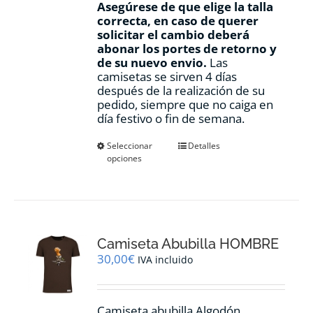
Asegúrese de que elige la talla
correcta, en caso de querer
solicitar el cambio deberá
abonar los portes de retorno y
de su nuevo envio.
Las
camisetas se sirven 4 días
después de la realización de su
pedido, siempre que no caiga en
día festivo o fin de semana.
Este
Seleccionar
Detalles
opciones
producto
tiene
múltiples
variantes.
Las
opciones
Camiseta Abubilla HOMBRE
se
pueden
30,00
€
IVA incluido
elegir
en
la
Camiseta abubilla Algodón