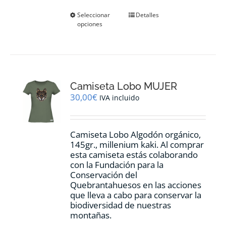
Este
Seleccionar
Detalles
opciones
producto
tiene
múltiples
variantes.
Las
opciones
Camiseta Lobo MUJER
se
pueden
30,00
€
IVA incluido
elegir
en
la
Camiseta Lobo Algodón orgánico,
página
145gr., millenium kaki. Al comprar
de
esta camiseta estás colaborando
producto
con la Fundación para la
Conservación del
Quebrantahuesos en las acciones
que lleva a cabo para conservar la
biodiversidad de nuestras
montañas.