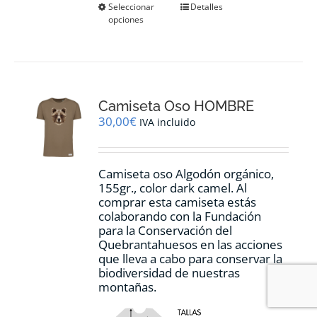
Este
Seleccionar
Detalles
opciones
producto
tiene
múltiples
variantes.
Las
opciones
Camiseta Oso HOMBRE
se
pueden
30,00
€
IVA incluido
elegir
en
la
Camiseta oso Algodón orgánico,
página
155gr., color dark camel. Al
de
comprar esta camiseta estás
producto
colaborando con la Fundación
para la Conservación del
Quebrantahuesos en las acciones
que lleva a cabo para conservar la
biodiversidad de nuestras
montañas.