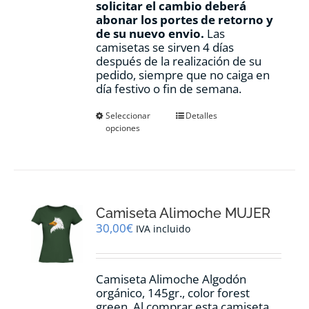
solicitar el cambio deberá
abonar los portes de retorno y
de su nuevo envio.
Las
camisetas se sirven 4 días
después de la realización de su
pedido, siempre que no caiga en
día festivo o fin de semana.
Este
Seleccionar
Detalles
opciones
producto
tiene
múltiples
variantes.
Las
opciones
Camiseta Alimoche MUJER
se
pueden
30,00
€
IVA incluido
elegir
en
la
Camiseta Alimoche Algodón
página
orgánico, 145gr., color forest
de
green. Al comprar esta camiseta