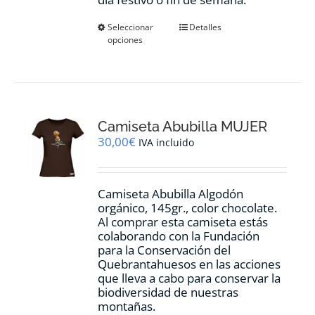
Este
Seleccionar
Detalles
opciones
producto
tiene
múltiples
variantes.
Las
opciones
Camiseta Abubilla MUJER
se
pueden
30,00
€
IVA incluido
elegir
en
la
Camiseta Abubilla Algodón
página
orgánico, 145gr., color chocolate.
de
Al comprar esta camiseta estás
producto
colaborando con la Fundación
para la Conservación del
Quebrantahuesos en las acciones
que lleva a cabo para conservar la
biodiversidad de nuestras
montañas.