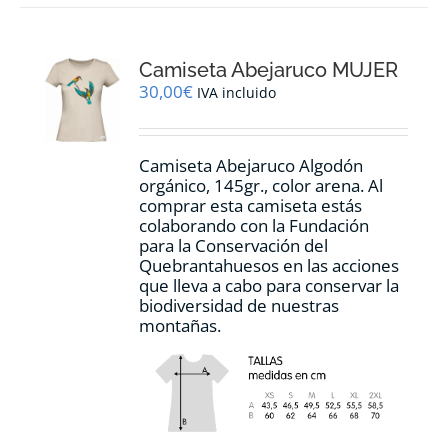
variantes.
Las
opciones
Camiseta Abejaruco MUJER
se
pueden
30,00
€
IVA incluido
elegir
en
la
Camiseta Abejaruco Algodón
página
orgánico, 145gr., color arena. Al
de
comprar esta camiseta estás
producto
colaborando con la Fundación
para la Conservación del
Quebrantahuesos en las acciones
que lleva a cabo para conservar la
biodiversidad de nuestras
montañas.