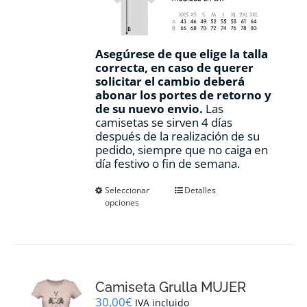
Asegúrese de que elige la talla
correcta, en caso de querer
solicitar el cambio deberá
abonar los portes de retorno y
de su nuevo envio.
Las
camisetas se sirven 4 días
después de la realización de su
pedido, siempre que no caiga en
día festivo o fin de semana.
Este
Seleccionar
Detalles
opciones
producto
tiene
múltiples
variantes.
Las
opciones
Camiseta Grulla MUJER
se
pueden
30,00
€
IVA incluido