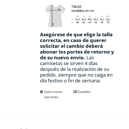
Asegúrese de que elige la talla
correcta, en caso de querer
solicitar el cambio deberá
abonar los portes de retorno y
de su nuevo envio.
Las
camisetas se sirven 4 días
después de la realización de su
pedido, siempre que no caiga en
día festivo o fin de semana.
Este
Seleccionar
Detalles
opciones
producto
tiene
múltiples
variantes.
Las
opciones