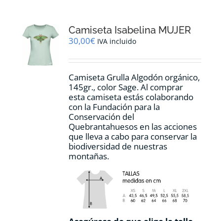
variantes.
Las
opciones
Camiseta Isabelina MUJER
se
pueden
30,00
€
IVA incluido
elegir
en
la
Camiseta Grulla Algodón orgánico,
página
145gr., color Sage. Al comprar
de
esta camiseta estás colaborando
producto
con la Fundación para la
Conservación del
Quebrantahuesos en las acciones
que lleva a cabo para conservar la
biodiversidad de nuestras
montañas.