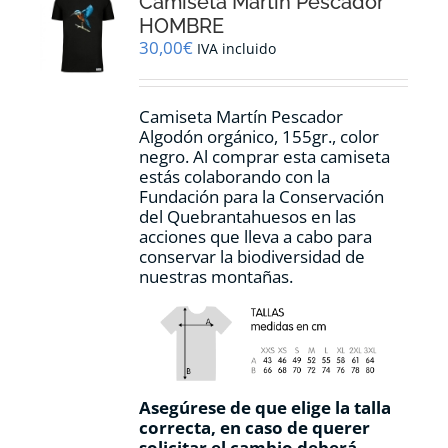
Camiseta Martín Pescador
se
pueden
HOMBRE
elegir
30,00
€
IVA incluido
en
la
página
Camiseta Martín Pescador
de
Algodón orgánico, 155gr., color
producto
negro. Al comprar esta camiseta
estás colaborando con la
Fundación para la Conservación
del Quebrantahuesos en las
acciones que lleva a cabo para
conservar la biodiversidad de
nuestras montañas.
Asegúrese de que elige la talla
correcta, en caso de querer
solicitar el cambio deberá