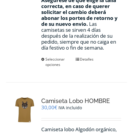
Asegúrese de que elige la talla
correcta, en caso de querer
solicitar el cambio deberá
abonar los portes de retorno y
de su nuevo envio.
Las
camisetas se sirven 4 días
después de la realización de su
pedido, siempre que no caiga en
día festivo o fin de semana.
Este
Seleccionar
Detalles
opciones
producto
tiene
múltiples
variantes.
Las
opciones
Camiseta Lobo HOMBRE
se
pueden
30,00
€
IVA incluido
elegir
en
la
Camiseta lobo Algodón orgánico,
página