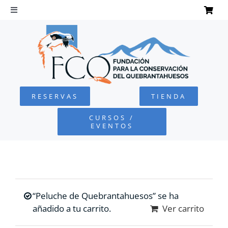
Saltar
al
Toggle
Navigation
contenido
INICIO
QUEBRANTAHUESOS
RESERVAS
TIENDA
FUNDACIÓN
CURSOS /
EVENTOS
PROYECTOS
DEFENSA AMBIENTAL
“Peluche de Quebrantahuesos” se ha
COLABORA
añadido a tu carrito.
Ver carrito