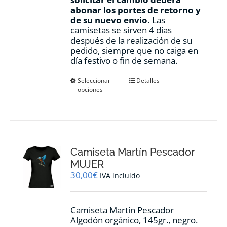
abonar los portes de retorno y
de su nuevo envio.
Las
camisetas se sirven 4 días
después de la realización de su
pedido, siempre que no caiga en
día festivo o fin de semana.
Este
Seleccionar
Detalles
opciones
producto
tiene
múltiples
variantes.
Las
opciones
Camiseta Martín Pescador
se
pueden
MUJER
elegir
30,00
€
IVA incluido
en
la
página
Camiseta Martín Pescador
de
Algodón orgánico, 145gr., negro.
producto