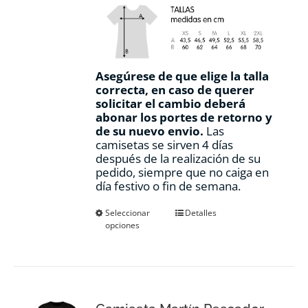
Asegúrese de que elige la talla
correcta, en caso de querer
solicitar el cambio deberá
abonar los portes de retorno y
de su nuevo envio.
Las
camisetas se sirven 4 días
después de la realización de su
pedido, siempre que no caiga en
día festivo o fin de semana.
Este
Seleccionar
Detalles
opciones
producto
tiene
múltiples
variantes.
Las
opciones