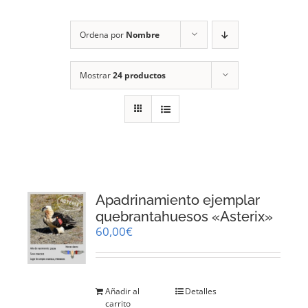
RECURSOS
Ordena por
Nombre
NOTICIAS
Mostrar
24 productos
CONTACTO
CARRITO
1
Apadrinamiento ejemplar
quebrantahuesos «Asterix»
60,00
€
Añadir al
Detalles
carrito