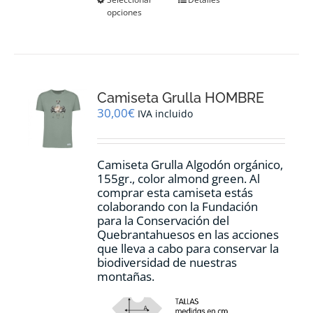
Este
opciones
producto
tiene
múltiples
variantes.
Las
opciones
Camiseta Grulla HOMBRE
se
pueden
30,00
€
IVA incluido
elegir
en
la
Camiseta Grulla Algodón orgánico,
página
155gr., color
almond green.
Al
de
comprar esta camiseta estás
producto
colaborando con la Fundación
para la Conservación del
Quebrantahuesos en las acciones
que lleva a cabo para conservar la
biodiversidad de nuestras
montañas.