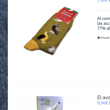
7,50
€
Al com
las ac
77% al
Añadir 
El av
9,96
€