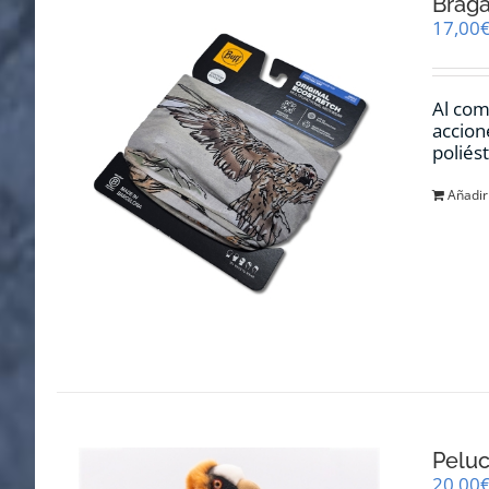
Braga
17,00
Al com
accion
poliés
Añadir 
Pelu
20,00