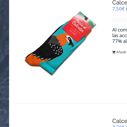
Calce
7,50
€
Al com
las ac
77% al
Añadir 
Calce