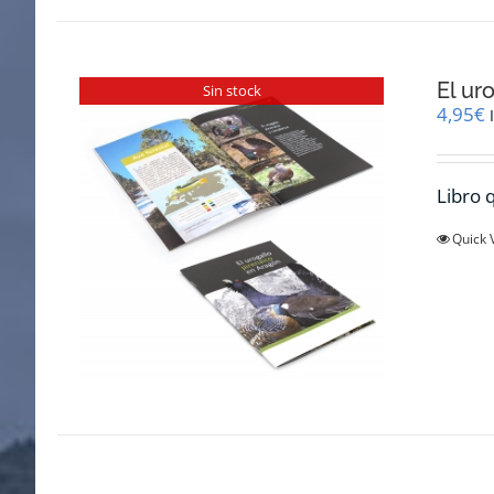
El ur
Sin stock
4,95
€
Libro q
Quick 