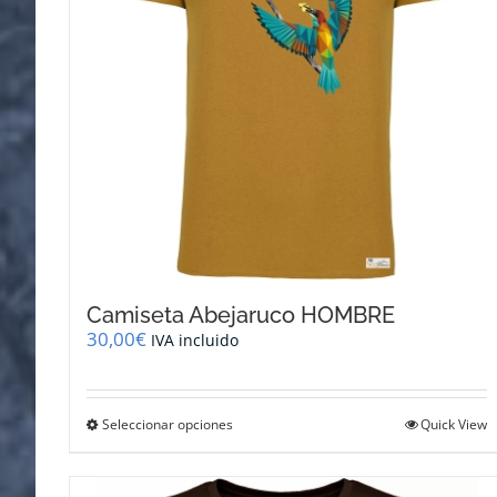
Camiseta Abejaruco HOMBRE
30,00
€
IVA incluido
Este
Seleccionar opciones
Quick View
producto
tiene
múltiples