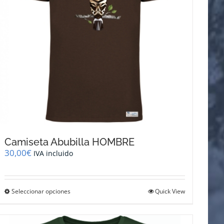
Camiseta Abubilla HOMBRE
30,00
€
IVA incluido
Este
Seleccionar opciones
Quick View
producto
tiene
múltiples