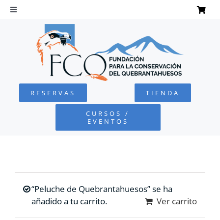
Saltar
al
Toggle
Navigation
contenido
INICIO
QUEBRANTAHUESOS
RESERVAS
TIENDA
FUNDACIÓN
CURSOS /
EVENTOS
PROYECTOS
DEFENSA AMBIENTAL
“Peluche de Quebrantahuesos” se ha
COLABORA
añadido a tu carrito.
Ver carrito