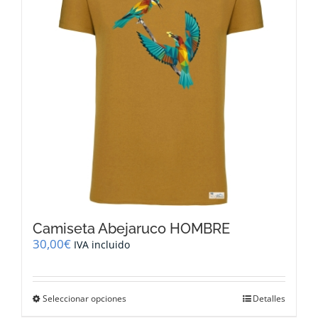
Camiseta Abejaruco HOMBRE
30,00
€
IVA incluido
Este
Seleccionar opciones
Detalles
producto