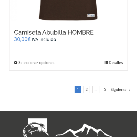
Camiseta Abubilla HOMBRE
30,00
€
IVA incluido
Este
Seleccionar opciones
Detalles
producto
tiene
múltiples
variantes.
1
2
…
5
Siguiente
Las
opciones
se
pueden
elegir
en
la
página