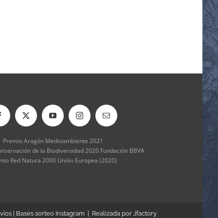
Premio Aragón Medioambiente 2021
onservación de la Biodiversidad 2020 Fundación BBVA
mio Red Natura 2000 Unión Europea (2020)
víos
|
Bases sorteo Instagram
| Realizada por
Jfactory