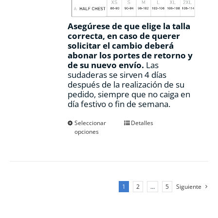
Asegúrese de que elige la talla
correcta, en caso de querer
solicitar el cambio deberá
abonar los portes de retorno y
de su nuevo envío.
Las
sudaderas se sirven 4 días
después de la realización de su
pedido, siempre que no caiga en
día festivo o fin de semana.
Este
Seleccionar
Detalles
opciones
producto
tiene
múltiples
variantes.
Las
opciones
1
2
…
5
Siguiente
se
pueden
elegir