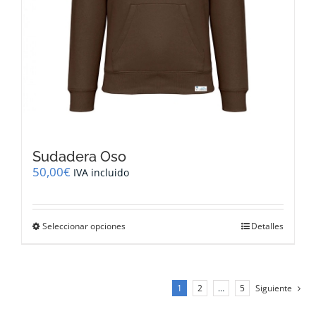
Sudadera Oso
50,00
€
IVA incluido
Este
Seleccionar opciones
Detalles
producto
tiene
múltiples
variantes.
1
2
…
5
Siguiente
Las
opciones