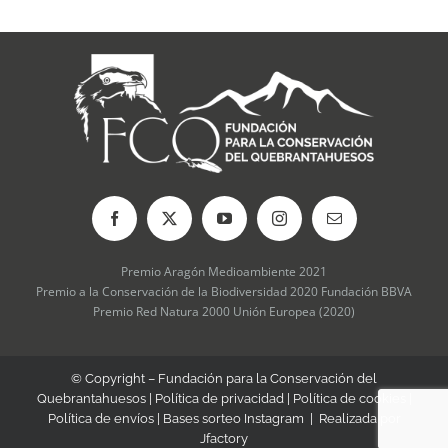
se
pueden
elegir
en
la
página
de
producto
Premio Aragón Medioambiente 2021
Premio a la Conservación de la Biodiversidad 2020 Fundación BBVA
Premio Red Natura 2000 Unión Europea (2020)
© Copyright – Fundación para la Conservación del
Quebrantahuesos |
Política de privacidad
|
Política de cookies
|
Política de envíos
|
Bases sorteo Instagram
| Realizada por
Jfactory