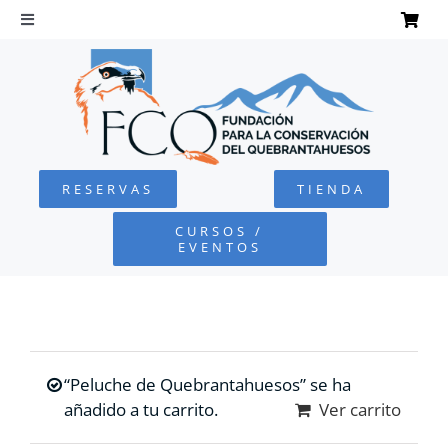
Saltar
al
Toggle
Navigation
contenido
INICIO
QUEBRANTAHUESOS
RESERVAS
TIENDA
FUNDACIÓN
CURSOS /
EVENTOS
PROYECTOS
DEFENSA AMBIENTAL
“Peluche de Quebrantahuesos” se ha
COLABORA
añadido a tu carrito.
Ver carrito