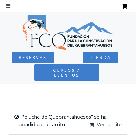
Saltar
al
Toggle
Navigation
contenido
INICIO
QUEBRANTAHUESOS
RESERVAS
TIENDA
FUNDACIÓN
CURSOS /
EVENTOS
PROYECTOS
DEFENSA AMBIENTAL
“Peluche de Quebrantahuesos” se ha
COLABORA
añadido a tu carrito.
Ver carrito