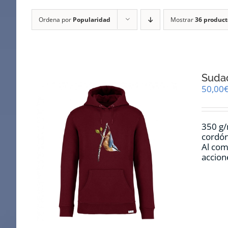
Ordena por
Popularidad
Mostrar
36 product
Sudad
50,00
350 g/
cordón
Al com
accion