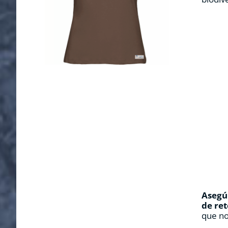
Asegúr
de ret
que no