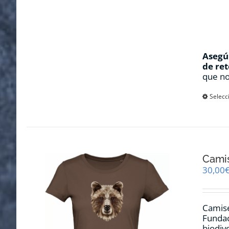
Asegúr
de ret
que no
Selecc
Cami
30,00
Camise
Fundac
biodiv