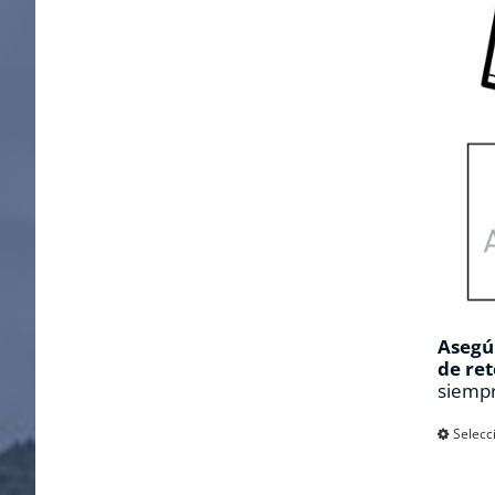
Asegúr
de ret
siempr
Selecc