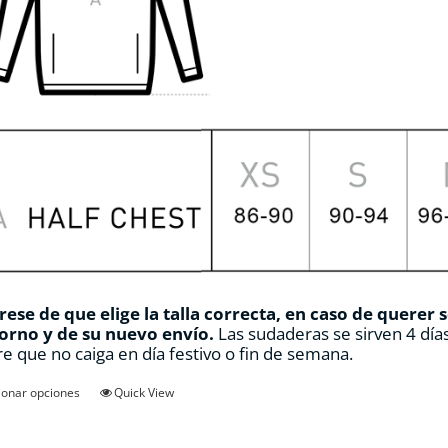
ese de que elige la talla correcta, en caso de querer 
orno y de su nuevo envío.
Las sudaderas se sirven 4 días
e que no caiga en día festivo o fin de semana.
Este
ionar opciones
Quick View
producto
tiene