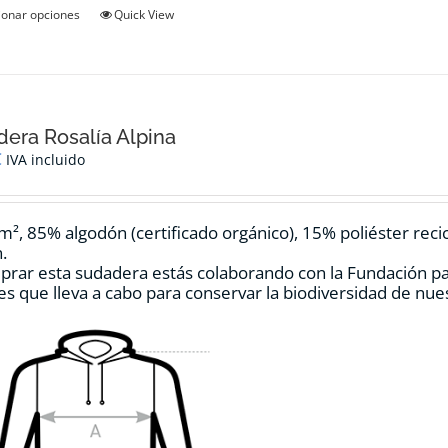
Este
ionar opciones
Quick View
producto
tiene
múltiples
variantes.
Las
opciones
era Rosalía Alpina
se
€
IVA incluido
pueden
elegir
en
m², 85% algodón (certificado orgánico), 15% poliéster reci
la
.
página
prar esta sudadera estás colaborando con la Fundación p
de
es que lleva a cabo para conservar la biodiversidad de nu
producto