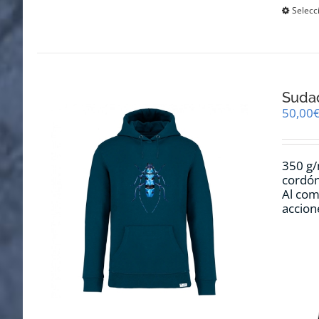
Selecc
Sudad
50,00
350 g/
cordón
Al com
accion