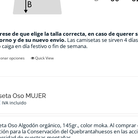
ese de que elige la talla correcta, en caso de querer 
orno y de su nuevo envio.
Las camisetas se sirven 4 día
 caiga en día festivo o fin de semana.
Este
ionar opciones
Quick View
producto
tiene
múltiples
variantes.
Las
opciones
seta Oso MUJER
se
€
IVA incluido
pueden
elegir
en
ta Oso Algodón orgánico, 145gr., color moka. Al comprar 
la
ión para la Conservación del Quebrantahuesos en las accio
página
ersidad de nuestras montañas.