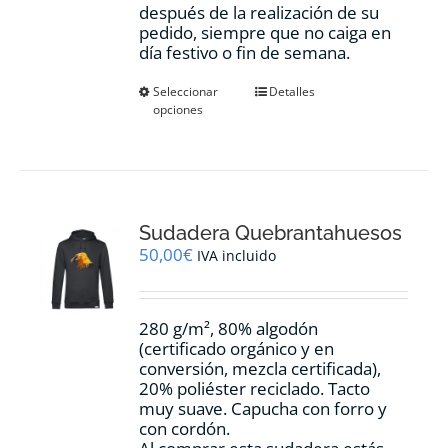
después de la realización de su
pedido, siempre que no caiga en
día festivo o fin de semana.
Este
Seleccionar
Detalles
opciones
producto
tiene
múltiples
variantes.
Las
opciones
Sudadera Quebrantahuesos
se
pueden
50,00
€
IVA incluido
elegir
en
la
280 g/m², 80% algodón
página
(certificado orgánico y en
de
conversión, mezcla certificada),
producto
20% poliéster reciclado. Tacto
muy suave. Capucha con forro y
con cordón.