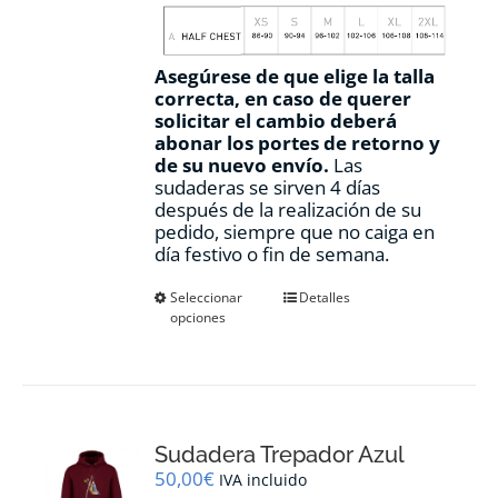
Asegúrese de que elige la talla
correcta, en caso de querer
solicitar el cambio deberá
abonar los portes de retorno y
de su nuevo envío.
Las
sudaderas se sirven 4 días
después de la realización de su
pedido, siempre que no caiga en
día festivo o fin de semana.
Este
Seleccionar
Detalles
opciones
producto
tiene
múltiples
variantes.
Las
opciones
Sudadera Trepador Azul
se
pueden
50,00
€
IVA incluido