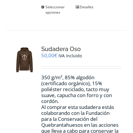
Este
Seleccionar
Detalles
opciones
producto
tiene
múltiples
variantes.
Las
opciones
Sudadera Oso
se
pueden
50,00
€
IVA incluido
elegir
en
la
350 g/m², 85% algodón
página
(certificado orgánico), 15%
de
poliéster reciclado, tacto muy
producto
suave, capucha con forro y con
cordón.
Al comprar esta sudadera estás
colaborando con la Fundación
para la Conservación del
Quebrantahuesos en las acciones
que lleva a cabo para conservar la