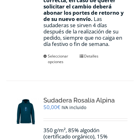
correcta, en caso de querer
solicitar el cambio deberá
abonar los portes de retorno y
de su nuevo envío.
Las
sudaderas se sirven 4 días
después de la realización de su
pedido, siempre que no caiga en
día festivo o fin de semana.
Este
Seleccionar
Detalles
opciones
producto
tiene
múltiples
variantes.
Las
opciones
Sudadera Rosalía Alpina
se
pueden
50,00
€
IVA incluido
elegir
en
la
350 g/m², 85% algodón
página
(certificado orgánico), 15%
de