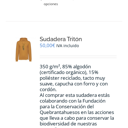
opciones
producto
tiene
múltiples
variantes.
Las
opciones
Sudadera Tritón
se
pueden
50,00
€
IVA incluido
elegir
en
la
350 g/m², 85% algodón
página
(certificado orgánico), 15%
de
poliéster reciclado, tacto muy
producto
suave, capucha con forro y con
cordón.
Al comprar esta sudadera estás
colaborando con la Fundación
para la Conservación del
Quebrantahuesos en las acciones
que lleva a cabo para conservar la
biodiversidad de nuestras