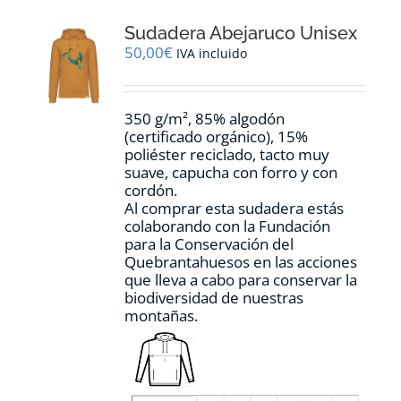
opciones
Sudadera Abejaruco Unisex
se
pueden
50,00
€
IVA incluido
elegir
en
la
350 g/m², 85% algodón
página
(certificado orgánico), 15%
de
poliéster reciclado, tacto muy
producto
suave, capucha con forro y con
cordón.
Al comprar esta sudadera estás
colaborando con la Fundación
para la Conservación del
Quebrantahuesos en las acciones
que lleva a cabo para conservar la
biodiversidad de nuestras
montañas.