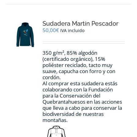
variantes.
Las
opciones
Sudadera Martín Pescador
se
pueden
50,00
€
IVA incluido
elegir
en
la
350 g/m², 85% algodón
página
(certificado orgánico), 15%
de
poliéster reciclado, tacto muy
producto
suave, capucha con forro y con
cordón.
Al comprar esta sudadera estás
colaborando con la Fundación
para la Conservación del
Quebrantahuesos en las acciones
que lleva a cabo para conservar la
biodiversidad de nuestras
montañas.