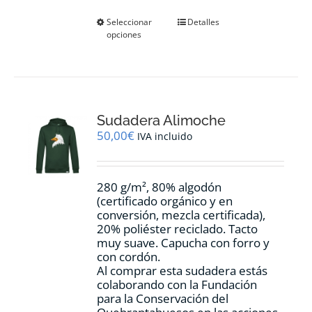
Este
Seleccionar
Detalles
opciones
producto
tiene
múltiples
variantes.
Las
opciones
Sudadera Alimoche
se
pueden
50,00
€
IVA incluido
elegir
en
la
280 g/m², 80% algodón
página
(certificado orgánico y en
de
conversión, mezcla certificada),
producto
20% poliéster reciclado. Tacto
muy suave. Capucha con forro y
con cordón.
Al comprar esta sudadera estás
colaborando con la Fundación
para la Conservación del