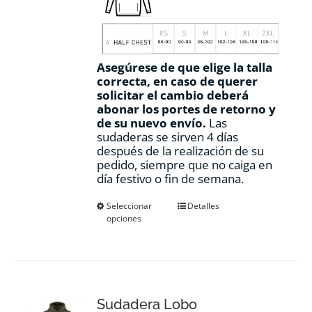
Asegúrese de que elige la talla
correcta, en caso de querer
solicitar el cambio deberá
abonar los portes de retorno y
de su nuevo envío.
Las
sudaderas se sirven 4 días
después de la realización de su
pedido, siempre que no caiga en
día festivo o fin de semana.
Este
Seleccionar
Detalles
opciones
producto
tiene
múltiples
variantes.
Las
opciones
Sudadera Lobo
se