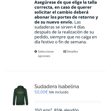
Asegúrese de que elige la talla
correcta, en caso de querer
solicitar el cambio deberá
abonar los portes de retorno y
de su nuevo envío.
Las
sudaderas se sirven 4 días
después de la realización de su
pedido, siempre que no caiga en
día festivo o fin de semana.
Este
Seleccionar
Detalles
opciones
producto
tiene
múltiples
variantes.
Las
opciones
Sudadera Isabelina
se
pueden
50,00
€
IVA incluido
elegir
en
la
350 g/m², 85% algodón