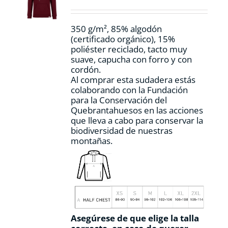
elegir
en
la
350 g/m², 85% algodón
página
(certificado orgánico), 15%
de
poliéster reciclado, tacto muy
producto
suave, capucha con forro y con
cordón.
Al comprar esta sudadera estás
colaborando con la Fundación
para la Conservación del
Quebrantahuesos en las acciones
que lleva a cabo para conservar la
biodiversidad de nuestras
montañas.
Asegúrese de que elige la talla