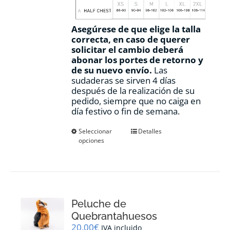
Asegúrese de que elige la talla
correcta, en caso de querer
solicitar el cambio deberá
abonar los portes de retorno y
de su nuevo envío.
Las
sudaderas se sirven 4 días
después de la realización de su
pedido, siempre que no caiga en
día festivo o fin de semana.
Este
Seleccionar
Detalles
opciones
producto
tiene
múltiples
variantes.
Las
opciones
Peluche de
se
pueden
Quebrantahuesos
elegir
20,00
€
IVA incluido