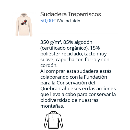
Las
opciones
Sudadera Treparriscos
se
pueden
50,00
€
IVA incluido
elegir
en
la
350 g/m², 85% algodón
página
(certificado orgánico), 15%
de
poliéster reciclado, tacto muy
producto
suave, capucha con forro y con
cordón.
Al comprar esta sudadera estás
colaborando con la Fundación
para la Conservación del
Quebrantahuesos en las acciones
que lleva a cabo para conservar la
biodiversidad de nuestras
montañas.