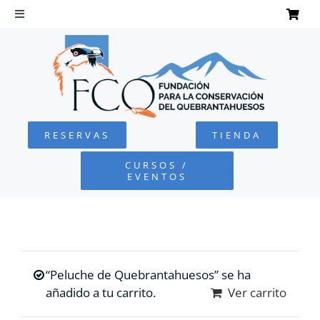
Saltar
al
Toggle
Navigation
contenido
INICIO
QUEBRANTAHUESOS
RESERVAS
TIENDA
FUNDACIÓN
CURSOS /
EVENTOS
PROYECTOS
DEFENSA AMBIENTAL
“Peluche de Quebrantahuesos” se ha
COLABORA
añadido a tu carrito.
Ver carrito