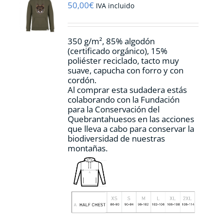
pueden
50,00
€
IVA incluido
elegir
en
la
350 g/m², 85% algodón
página
(certificado orgánico), 15%
de
poliéster reciclado, tacto muy
producto
suave, capucha con forro y con
cordón.
Al comprar esta sudadera estás
colaborando con la Fundación
para la Conservación del
Quebrantahuesos en las acciones
que lleva a cabo para conservar la
biodiversidad de nuestras
montañas.