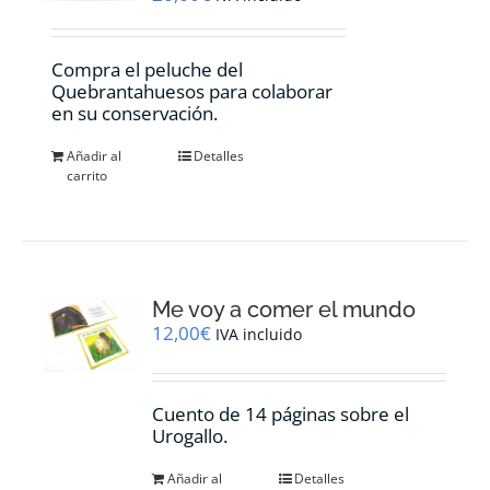
en
la
página
Compra el peluche del
de
Quebrantahuesos para colaborar
producto
en su conservación.
Añadir al
Detalles
carrito
Me voy a comer el mundo
12,00
€
IVA incluido
Cuento de 14 páginas sobre el
Urogallo.
Añadir al
Detalles