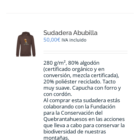
tiene
múltiples
variantes.
Las
opciones
Sudadera Abubilla
se
pueden
50,00
€
IVA incluido
elegir
en
la
280 g/m², 80% algodón
página
(certificado orgánico y en
de
conversión, mezcla certificada),
producto
20% poliéster reciclado. Tacto
muy suave. Capucha con forro y
con cordón.
Al comprar esta sudadera estás
colaborando con la Fundación
para la Conservación del
Quebrantahuesos en las acciones
que lleva a cabo para conservar la
biodiversidad de nuestras
montañas.