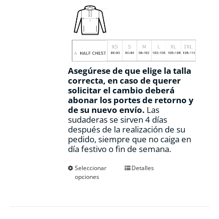
Asegúrese de que elige la talla
correcta, en caso de querer
solicitar el cambio deberá
abonar los portes de retorno y
de su nuevo envío.
Las
sudaderas se sirven 4 días
después de la realización de su
pedido, siempre que no caiga en
día festivo o fin de semana.
Este
Seleccionar
Detalles
opciones
producto
tiene
múltiples
variantes.
Las