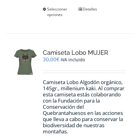
Este
Seleccionar
Detalles
opciones
producto
tiene
múltiples
variantes.
Las
opciones
Camiseta Lobo MUJER
se
pueden
30,00
€
IVA incluido
elegir
en
la
Camiseta Lobo Algodón orgánico,
página
145gr., millenium kaki. Al comprar
de
esta camiseta estás colaborando
producto
con la Fundación para la
Conservación del
Quebrantahuesos en las acciones
que lleva a cabo para conservar la
biodiversidad de nuestras
montañas.