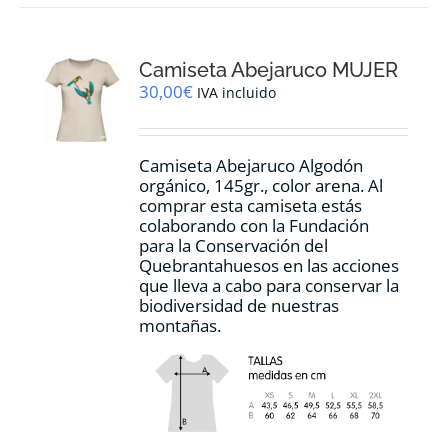
variantes.
Las
opciones
Camiseta Abejaruco MUJER
se
pueden
30,00
€
IVA incluido
elegir
en
la
Camiseta Abejaruco Algodón
página
orgánico, 145gr., color arena. Al
de
comprar esta camiseta estás
producto
colaborando con la Fundación
para la Conservación del
Quebrantahuesos en las acciones
que lleva a cabo para conservar la
biodiversidad de nuestras
montañas.