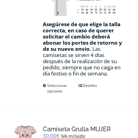
Asegúrese de que elige la talla
correcta, en caso de querer
solicitar el cambio deberá
abonar los portes de retorno y
de su nuevo envio.
Las
camisetas se sirven 4 días
después de la realización de su
pedido, siempre que no caiga en
día festivo o fin de semana.
Este
Seleccionar
Detalles
opciones
producto
tiene
múltiples
variantes.
Las
opciones
Camiseta Grulla MUJER
se
pueden
30,00
€
IVA incluido