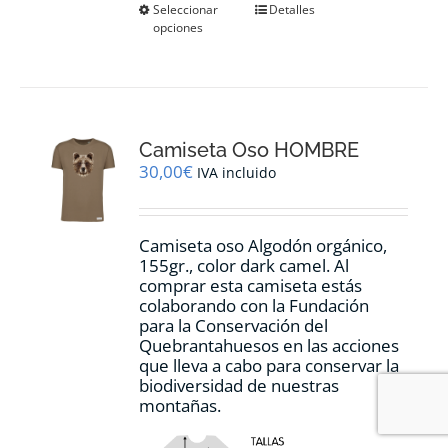
Este
Seleccionar
Detalles
opciones
producto
tiene
múltiples
variantes.
Las
opciones
Camiseta Oso HOMBRE
se
pueden
30,00
€
IVA incluido
elegir
en
la
Camiseta oso Algodón orgánico,
página
155gr., color dark camel. Al
de
comprar esta camiseta estás
producto
colaborando con la Fundación
para la Conservación del
Quebrantahuesos en las acciones
que lleva a cabo para conservar la
biodiversidad de nuestras
montañas.