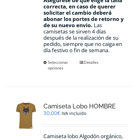
Asegúrese de que elige la talla
correcta, en caso de querer
solicitar el cambio deberá
abonar los portes de retorno y
de su nuevo envio.
Las
camisetas se sirven 4 días
después de la realización de su
pedido, siempre que no caiga en
día festivo o fin de semana.
Este
Seleccionar
Detalles
opciones
producto
tiene
múltiples
variantes.
Las
opciones
Camiseta Lobo HOMBRE
se
pueden
30,00
€
IVA incluido
elegir
en
la
Camiseta lobo Algodón orgánico,
página