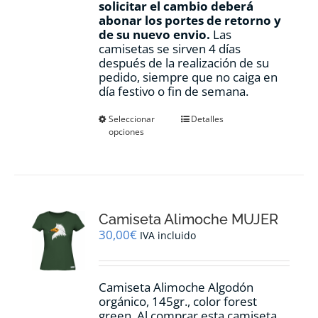
solicitar el cambio deberá
abonar los portes de retorno y
de su nuevo envio.
Las
camisetas se sirven 4 días
después de la realización de su
pedido, siempre que no caiga en
día festivo o fin de semana.
Este
Seleccionar
Detalles
opciones
producto
tiene
múltiples
variantes.
Las
opciones
Camiseta Alimoche MUJER
se
pueden
30,00
€
IVA incluido
elegir
en
la
Camiseta Alimoche Algodón
página
orgánico, 145gr., color forest
de
green. Al comprar esta camiseta