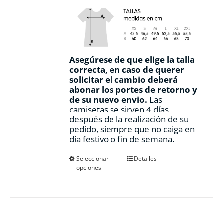
Asegúrese de que elige la talla
correcta, en caso de querer
solicitar el cambio deberá
abonar los portes de retorno y
de su nuevo envio.
Las
camisetas se sirven 4 días
después de la realización de su
pedido, siempre que no caiga en
día festivo o fin de semana.
Este
Seleccionar
Detalles
opciones
producto
tiene
múltiples
variantes.
Las
opciones