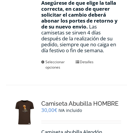
Asegúrese de que elige la talla
correcta, en caso de querer
solicitar el cambio deberá
abonar los portes de retorno y
de su nuevo envio.
Las
camisetas se sirven 4 días
después de la realización de su
pedido, siempre que no caiga en
día festivo o fin de semana.
Este
Seleccionar
Detalles
opciones
producto
tiene
múltiples
variantes.
Las
opciones
Camiseta Abubilla HOMBRE
se
pueden
30,00
€
IVA incluido
elegir
en
la
Camiseta abubilla Algodón