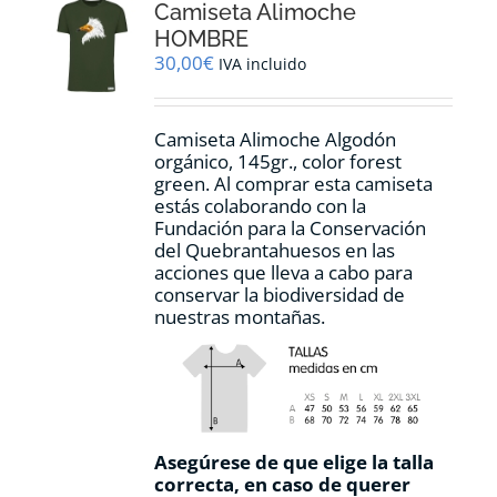
Camiseta Alimoche
se
pueden
HOMBRE
elegir
30,00
€
IVA incluido
en
la
página
Camiseta Alimoche Algodón
de
orgánico, 145gr., color forest
producto
green. Al comprar esta camiseta
estás colaborando con la
Fundación para la Conservación
del Quebrantahuesos en las
acciones que lleva a cabo para
conservar la biodiversidad de
nuestras montañas.
Asegúrese de que elige la talla
correcta, en caso de querer