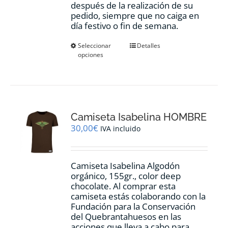
después de la realización de su
pedido, siempre que no caiga en
día festivo o fin de semana.
Este
Seleccionar
Detalles
opciones
producto
tiene
múltiples
variantes.
Las
opciones
Camiseta Isabelina HOMBRE
se
pueden
30,00
€
IVA incluido
elegir
en
la
Camiseta Isabelina Algodón
página
orgánico, 155gr., color
deep
de
chocolate.
Al comprar esta
producto
camiseta estás colaborando con la
Fundación para la Conservación
del Quebrantahuesos en las
acciones que lleva a cabo para