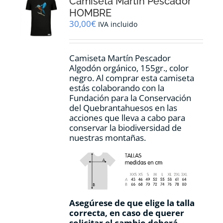
Camiseta Martín Pescador
se
pueden
HOMBRE
elegir
30,00
€
IVA incluido
en
la
página
Camiseta Martín Pescador
de
Algodón orgánico, 155gr., color
producto
negro. Al comprar esta camiseta
estás colaborando con la
Fundación para la Conservación
del Quebrantahuesos en las
acciones que lleva a cabo para
conservar la biodiversidad de
nuestras montañas.
Asegúrese de que elige la talla
correcta, en caso de querer
solicitar el cambio deberá