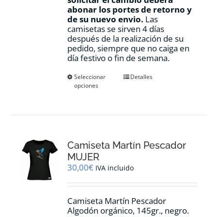
abonar los portes de retorno y
de su nuevo envio.
Las
camisetas se sirven 4 días
después de la realización de su
pedido, siempre que no caiga en
día festivo o fin de semana.
Este
Seleccionar
Detalles
opciones
producto
tiene
múltiples
variantes.
Las
opciones
Camiseta Martín Pescador
se
pueden
MUJER
elegir
30,00
€
IVA incluido
en
la
página
Camiseta Martín Pescador
de
Algodón orgánico, 145gr., negro.
producto