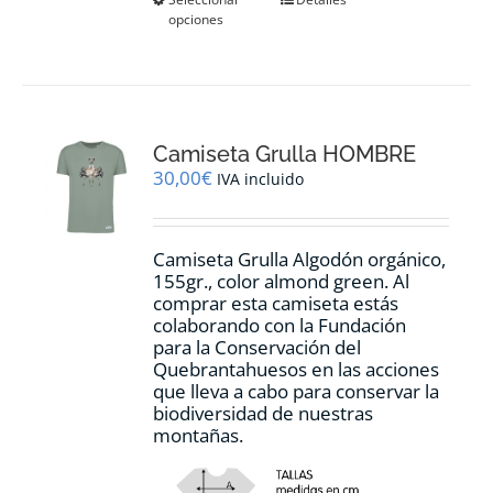
Este
opciones
producto
tiene
múltiples
variantes.
Las
opciones
Camiseta Grulla HOMBRE
se
pueden
30,00
€
IVA incluido
elegir
en
la
Camiseta Grulla Algodón orgánico,
página
155gr., color
almond green.
Al
de
comprar esta camiseta estás
producto
colaborando con la Fundación
para la Conservación del
Quebrantahuesos en las acciones
que lleva a cabo para conservar la
biodiversidad de nuestras
montañas.