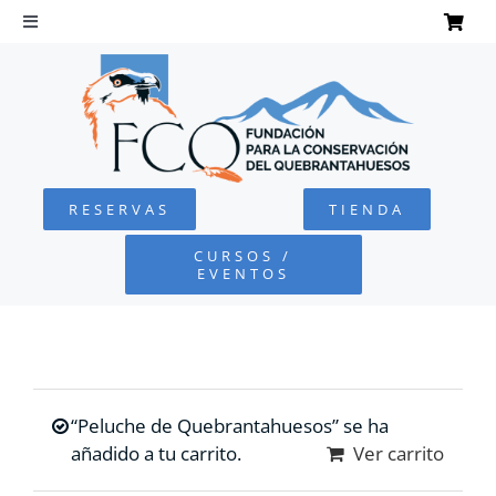
Saltar
al
Toggle
Navigation
contenido
INICIO
QUEBRANTAHUESOS
RESERVAS
TIENDA
FUNDACIÓN
CURSOS /
EVENTOS
PROYECTOS
DEFENSA AMBIENTAL
“Peluche de Quebrantahuesos” se ha
COLABORA
añadido a tu carrito.
Ver carrito