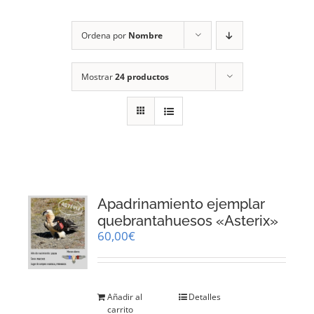
RECURSOS
Ordena por
Nombre
NOTICIAS
Mostrar
24 productos
CONTACTO
CARRITO
1
Apadrinamiento ejemplar
quebrantahuesos «Asterix»
60,00
€
Añadir al
Detalles
carrito