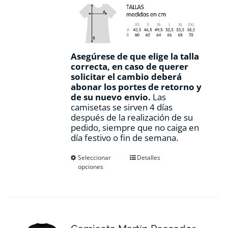
Asegúrese de que elige la talla
correcta, en caso de querer
solicitar el cambio deberá
abonar los portes de retorno y
de su nuevo envio.
Las
camisetas se sirven 4 días
después de la realización de su
pedido, siempre que no caiga en
día festivo o fin de semana.
Este
Seleccionar
Detalles
opciones
producto
tiene
múltiples
variantes.
Las
opciones