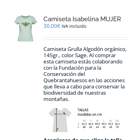
variantes.
Las
opciones
Camiseta Isabelina MUJER
se
pueden
30,00
€
IVA incluido
elegir
en
la
Camiseta Grulla Algodón orgánico,
página
145gr., color Sage. Al comprar
de
esta camiseta estás colaborando
producto
con la Fundación para la
Conservación del
Quebrantahuesos en las acciones
que lleva a cabo para conservar la
biodiversidad de nuestras
montañas.