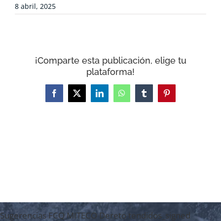
COLABORA
8 abril, 2025
RECURSOS
¡Comparte esta publicación, elige tu
NOTICIAS
plataforma!
Facebook
X
LinkedIn
WhatsApp
Tumblr
Pinterest
CONTACTO
CARRITO
Sugerencias FCQ MITECO Dereto tendidos_signed