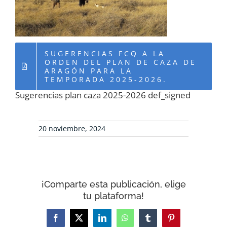
RECURSOS
NOTICIAS
SUGERENCIAS FCQ A LA
ORDEN DEL PLAN DE CAZA DE
ARAGÓN PARA LA
CONTACTO
TEMPORADA 2025-2026.
Sugerencias plan caza 2025-2026 def_signed
CARRITO
20 noviembre, 2024
¡Comparte esta publicación, elige
tu plataforma!
Facebook
X
LinkedIn
WhatsApp
Tumblr
Pinterest