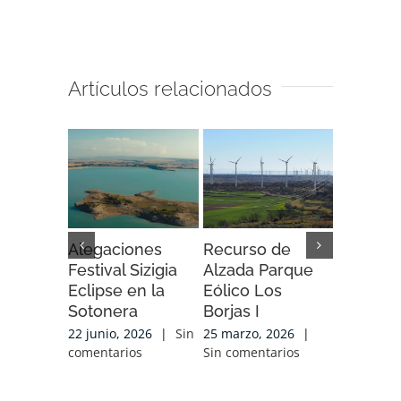
Artículos relacionados
Alegaciones
Recurso de
Recurso
Festival Sizigia
Alzada Parque
Alzada 
Eclipse en la
Eólico Los
Eólico A
Sotonera
Borjas I
Soria
22 junio, 2026
|
Sin
25 marzo, 2026
|
25 marzo,
comentarios
Sin comentarios
Sin comen