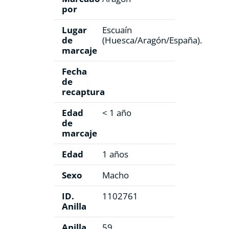
por
Lugar
Escuaín
de
(Huesca/Aragón/España).
marcaje
Fecha
de
recaptura
Edad
< 1 año
de
marcaje
Edad
1 años
Sexo
Macho
ID.
1102761
Anilla
Anilla
59