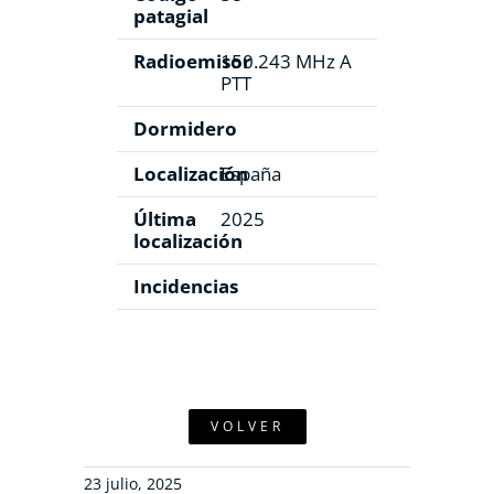
patagial
Radioemisor
150.243 MHz A
PTT
Dormidero
Localización
España
Última
2025
localización
Incidencias
VOLVER
23 julio, 2025