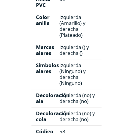
PVC
Color
Izquierda
anilla
(Amarillo) y
derecha
(Plateado)
Marcas
Izquierda () y
alares
derecha ()
Símbolos
Izquierda
alares
(Ninguno) y
derecha
(Ninguno)
Decoloración
Izquierda (no) y
ala
derecha (no)
Decoloración
Izquierda (no) y
cola
derecha (no)
Código
58