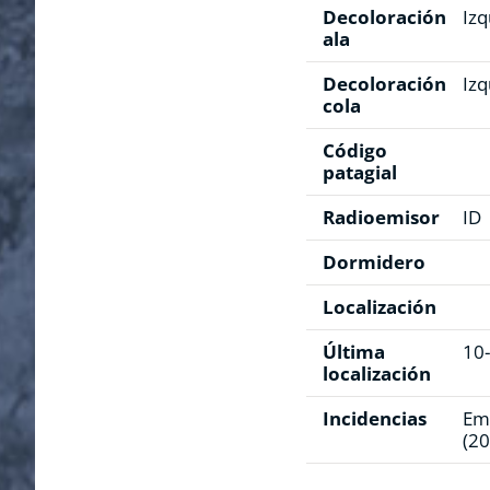
Decoloración
Izq
ala
Decoloración
Izq
cola
Código
patagial
Radioemisor
ID
Dormidero
Localización
Última
10
localización
Incidencias
Emi
(20