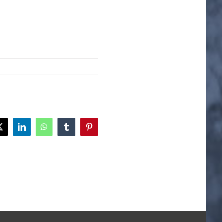
ok
X
LinkedIn
WhatsApp
Tumblr
Pinterest