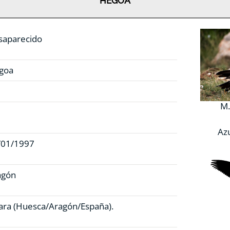
HEGOA
saparecido
goa
M.
Azu
/01/1997
agón
ara (Huesca/Aragón/España).