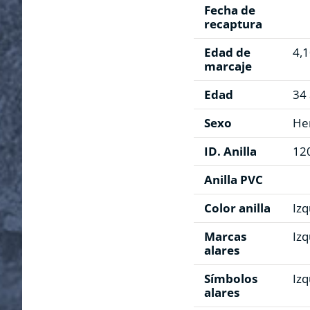
Fecha de
recaptura
Edad de
4,
marcaje
Edad
34
Sexo
He
ID. Anilla
12
Anilla PVC
Color anilla
Izq
Marcas
Izq
alares
Símbolos
Izq
alares