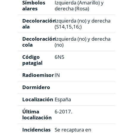
Símbolos
Izquierda (Amarillo) y
alares
derecha (Rosa)
Decoloración
Izquierda (no) y derecha
ala
(S14,15,16;)
Decoloración
Izquierda (no) y derecha
cola
(no)
Código
6N5
patagial
Radioemisor
IN
Dormidero
Localización
España
Última
6-2017.
localización
Incidencias
Se recaptura en