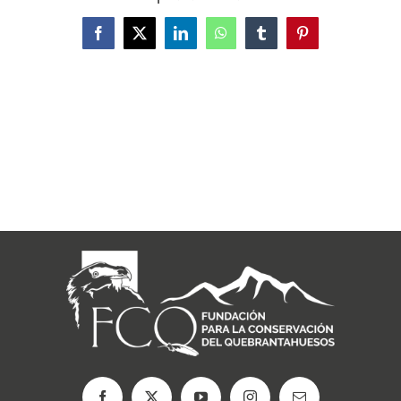
Facebook
X
LinkedIn
WhatsApp
Tumblr
Pinterest