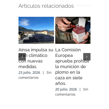
Artículos relacionados
Aínsa impulsa su
La Comisión
“Espaci
plan climático
Europea
Impacto”
con nuevas
aprueba prohibir
iniciativ
medidas.
la munición de
ENDESA
plomo en la
compart
23 julio, 2026
|
Sin
caza en siete
experien
comentarios
años.
conocim
local y 
20 julio, 2026
|
Sin
de cola
comentarios
con las
organiz