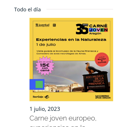
Nave
de
Seleccionar
RECURSOS
Todo el día
de
fecha.
vista
de
vista
NOTICIAS
Even
CONTACTO
CARRITO
1 julio, 2023
Carne joven europeo,