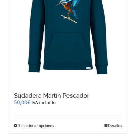
la
página
de
producto
Sudadera Martín Pescador
50,00
€
IVA incluido
Este
Seleccionar opciones
Detalles
producto