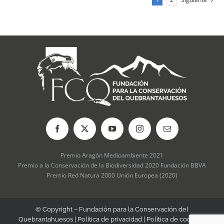
Las
opciones
se
pueden
elegir
en
la
página
de
producto
Premio Aragón Medioambiente 2021
Premio a la Conservación de la Biodiversidad 2020 Fundación BBVA
Premio Red Natura 2000 Unión Europea (2020)
© Copyright – Fundación para la Conservación del
Quebrantahuesos |
Política de privacidad
|
Política de cookies
|