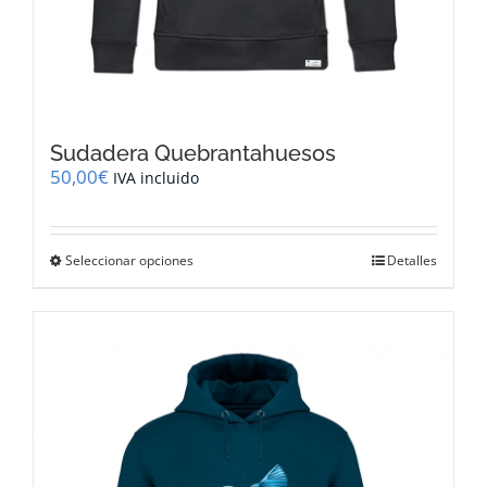
Sudadera Quebrantahuesos
50,00
€
IVA incluido
Este
Seleccionar opciones
Detalles
producto
tiene
múltiples
variantes.
Las
opciones
se
pueden
elegir
en