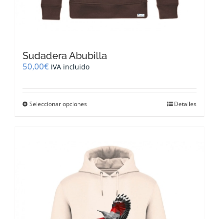
Sudadera Abubilla
50,00
€
IVA incluido
Este
Seleccionar opciones
Detalles
producto
tiene
múltiples
variantes.
Las
opciones
se
pueden
elegir
en
la