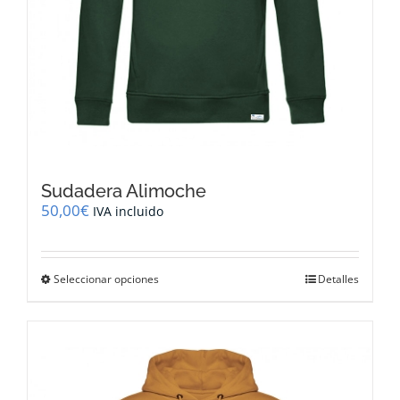
Sudadera Alimoche
50,00
€
IVA incluido
Este
Seleccionar opciones
Detalles
producto
tiene
múltiples
variantes.
Las
opciones