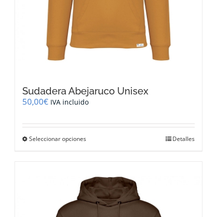
Sudadera Abejaruco Unisex
50,00
€
IVA incluido
Este
Seleccionar opciones
Detalles
producto
tiene
múltiples
variantes.
Las
opciones
se
pueden