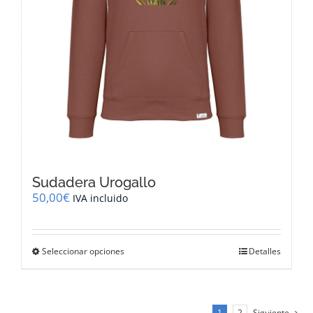
producto
Sudadera Urogallo
50,00
€
IVA incluido
Este
Seleccionar opciones
Detalles
producto
tiene
múltiples
variantes.
1
2
Siguiente