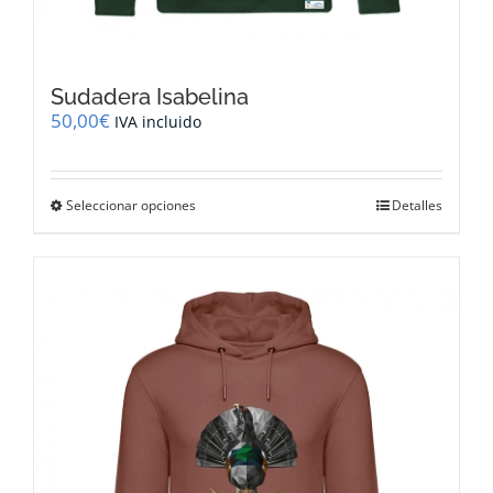
Sudadera Isabelina
50,00
€
IVA incluido
Este
Seleccionar opciones
Detalles
producto
tiene
múltiples
variantes.
Las
opciones
se
pueden
elegir
en
la
página
de