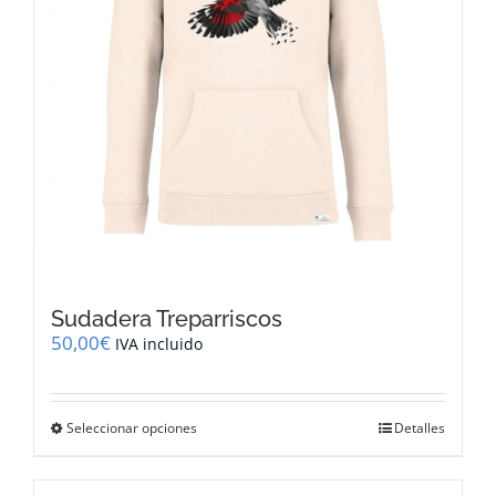
página
de
producto
Sudadera Treparriscos
50,00
€
IVA incluido
Este
Seleccionar opciones
Detalles
producto
tiene
múltiples