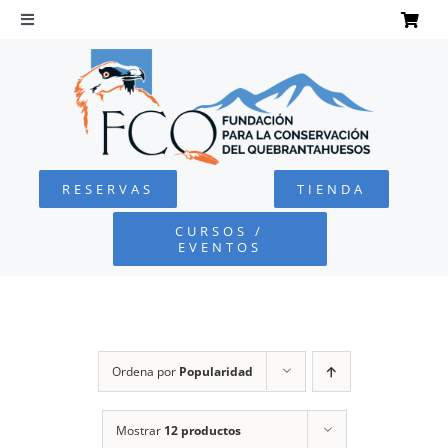
Saltar
al
Toggle
Navigation
contenido
INICIO
QUEBRANTAHUESOS
RESERVAS
TIENDA
FUNDACIÓN
CURSOS /
EVENTOS
PROYECTOS
DEFENSA AMBIENTAL
Ordena por
Popularidad
COLABORA
Mostrar
12 productos