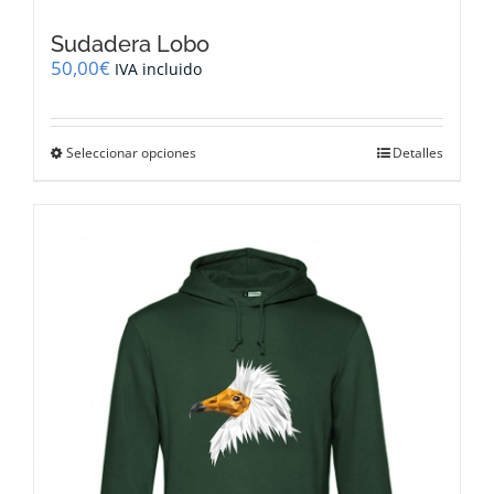
Sudadera Lobo
50,00
€
IVA incluido
Este
Seleccionar opciones
Detalles
producto
tiene
múltiples
variantes.
Las
opciones
se
pueden
elegir
en
la
página
de
producto