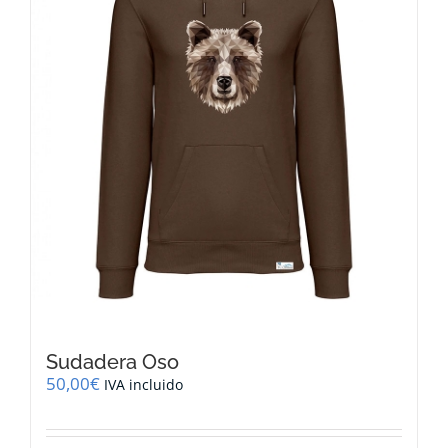
elegir
en
la
página
de
producto
Sudadera Oso
50,00
€
IVA incluido