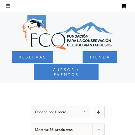
Saltar
al
Toggle
Navigation
contenido
INICIO
QUEBRANTAHUESOS
RESERVAS
TIENDA
FUNDACIÓN
CURSOS /
EVENTOS
PROYECTOS
DEFENSA AMBIENTAL
Ordena por
Precio
COLABORA
Mostrar
36 productos