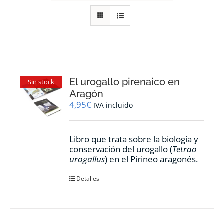
RECURSOS
NOTICIAS
CONTACTO
El urogallo pirenaico en
Sin stock
Aragón
4,95
€
IVA incluido
CARRITO
Libro que trata sobre la biología y
conservación del urogallo (
Tetrao
urogallus
) en el Pirineo aragonés.
Detalles