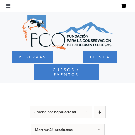
Saltar
al
Toggle
Navigation
contenido
INICIO
QUEBRANTAHUESOS
RESERVAS
TIENDA
FUNDACIÓN
CURSOS /
EVENTOS
PROYECTOS
DEFENSA AMBIENTAL
Ordena por
Popularidad
COLABORA
Mostrar
24 productos