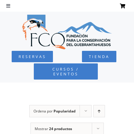
Saltar
al
Toggle
Navigation
contenido
INICIO
QUEBRANTAHUESOS
RESERVAS
TIENDA
FUNDACIÓN
CURSOS /
EVENTOS
PROYECTOS
DEFENSA AMBIENTAL
Ordena por
Popularidad
COLABORA
Mostrar
24 productos