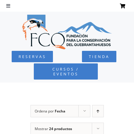
Saltar
al
Toggle
Navigation
contenido
INICIO
QUEBRANTAHUESOS
RESERVAS
TIENDA
FUNDACIÓN
CURSOS /
EVENTOS
PROYECTOS
DEFENSA AMBIENTAL
Ordena por
Fecha
COLABORA
Mostrar
24 productos