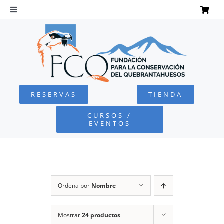
Saltar
al
Toggle
Navigation
contenido
INICIO
QUEBRANTAHUESOS
RESERVAS
TIENDA
FUNDACIÓN
CURSOS /
EVENTOS
PROYECTOS
DEFENSA AMBIENTAL
Ordena por
Nombre
COLABORA
Mostrar
24 productos